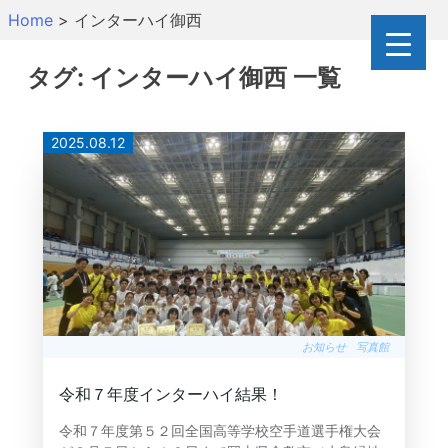
Skip
Home
>
インターハイ御西
to
content
タグ:
インターハイ御西
一覧
2025.08.12
お知らせ
写真館
令和７年度インターハイ結果！
令和７年度第５２回全国高等学校空手道選手権大会