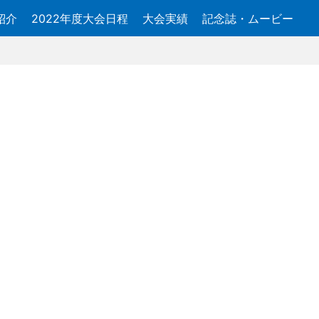
紹介
2022年度大会日程
大会実績
記念誌・ムービー