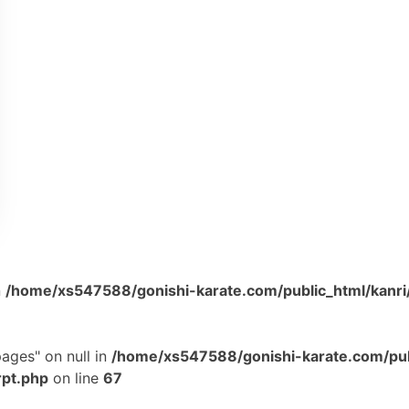
n
/home/xs547588/gonishi-karate.com/public_html/kanri
ages" on null in
/home/xs547588/gonishi-karate.com/pub
rpt.php
on line
67