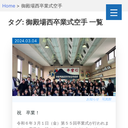
Skip
Home
>
御殿場西卒業式空手
to
content
タグ:
御殿場西卒業式空手
一覧
2024.03.04
お知らせ
写真館
祝 卒業！
令和６年３月１日（金）第５５回卒業式が行われま