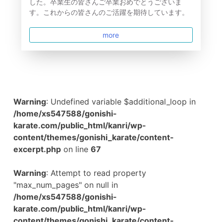
した。卒業生の皆さんご卒業おめでとうございま
す。これからの皆さんのご活躍を期待しています。
more
Warning
: Undefined variable $additional_loop in
/home/xs547588/gonishi-
karate.com/public_html/kanri/wp-
content/themes/gonishi_karate/content-
excerpt.php
on line
67
Warning
: Attempt to read property
"max_num_pages" on null in
/home/xs547588/gonishi-
karate.com/public_html/kanri/wp-
content/themes/gonishi_karate/content-