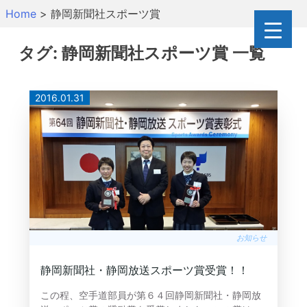
Skip
Home
>
静岡新聞社スポーツ賞
to
content
タグ:
静岡新聞社スポーツ賞
一覧
2016.01.31
お知らせ
静岡新聞社・静岡放送スポーツ賞受賞！！
この程、空手道部員が第６４回静岡新聞社・静岡放