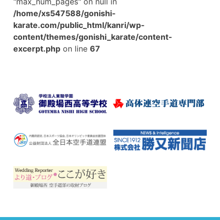
"max_num_pages" on null in
/home/xs547588/gonishi-
karate.com/public_html/kanri/wp-
content/themes/gonishi_karate/content-
excerpt.php
on line
67