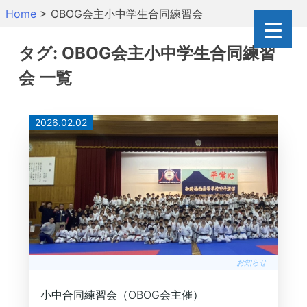
Skip
Home
>
OBOG会主小中学生合同練習会
to
content
タグ:
OBOG会主小中学生合同練習
会
一覧
2026.02.02
お知らせ
小中合同練習会（OBOG会主催）