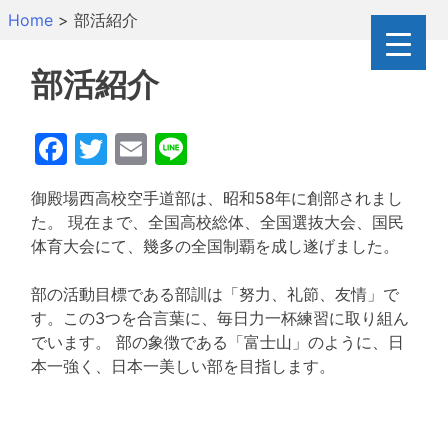
Skip
Home
>
部活紹介
to
content
部活紹介
Facebook
Twitter
Email
Line
御殿場西高校空手道部は、昭和58年に創部されまし
た。 現在まで、全国高校総体、全国選抜大会、国民
体育大会にて、幾多の全国制覇を成し遂げました。
部の活動目標である部訓は「努力、礼節、友情」で
す。この3つを合言葉に、毎日力一杯練習に取り組ん
でいます。 部の象徴である「富士山」のように、日
本一強く、日本一美しい部を目指します。