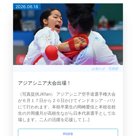
2026.06.18
お知らせ
写真館
アジアシニア大会出場！
（写真提供JKfan） アジアシニア空手道選手権大会
が６月１７日から２０日かけてインドネシア・バリ
にて行われます。本校卒業生の岡崎愛佳と本校在校
生の片岡優月が高校生ながら日本代表選手として出
場します。二人の活躍を応援して […]
more