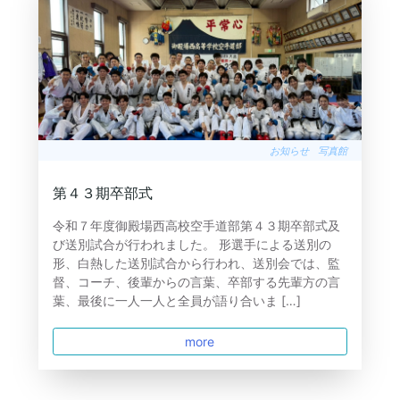
お知らせ
写真館
第４３期卒部式
令和７年度御殿場西高校空手道部第４３期卒部式及
び送別試合が行われました。 形選手による送別の
形、白熱した送別試合から行われ、送別会では、監
督、コーチ、後輩からの言葉、卒部する先輩方の言
葉、最後に一人一人と全員が語り合いま […]
more