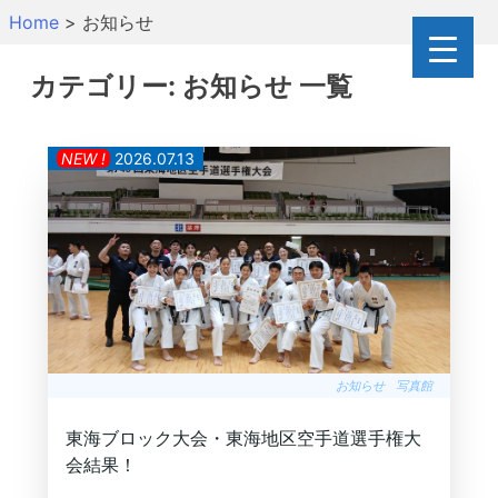
Skip
Home
>
お知らせ
to
content
カテゴリー:
お知らせ
一覧
NEW !
2026.07.13
お知らせ
写真館
東海ブロック大会・東海地区空手道選手権大
会結果！