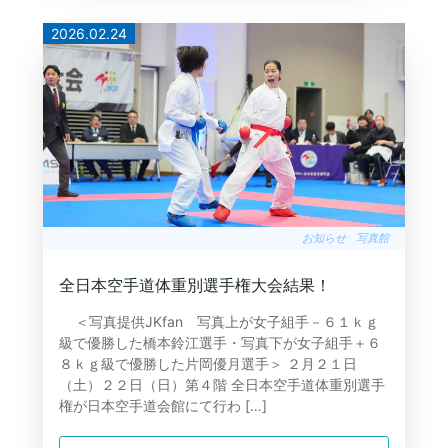
2026.02.24
お知らせ
写真館
全日本空手道体重別選手権大会結果！
＜写真提供JKfan 写真上が女子組手－６１ｋｇ
級で優勝した橋本鈴江選手・写真下が女子組手＋６
８ｋｇ級で優勝した片岡優月選手＞ ２月２１日
（土）２２日（日）第４階 全日本空手道体重別選手
権が日本空手道会館にて行わ […]