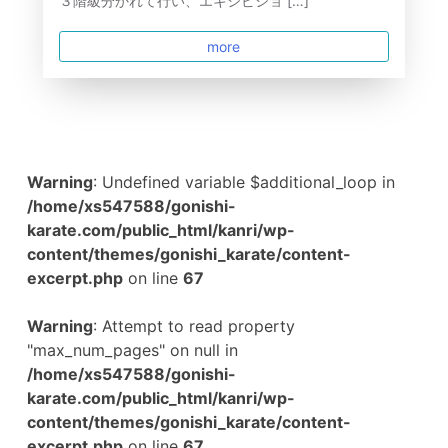
３階級分かれて行い、エキシビショ […]
more
Warning
: Undefined variable $additional_loop in
/home/xs547588/gonishi-
karate.com/public_html/kanri/wp-
content/themes/gonishi_karate/content-
excerpt.php
on line
67
Warning
: Attempt to read property
"max_num_pages" on null in
/home/xs547588/gonishi-
karate.com/public_html/kanri/wp-
content/themes/gonishi_karate/content-
excerpt.php
on line
67