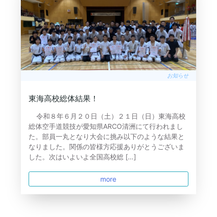
お知らせ
東海高校総体結果！
令和８年６月２０日（土）２１日（日）東海高校
総体空手道競技が愛知県ARCO清洲にて行われまし
た。部員一丸となり大会に挑み以下のような結果と
なりました。関係の皆様方応援ありがとうございま
した。次はいよいよ全国高校総 […]
more