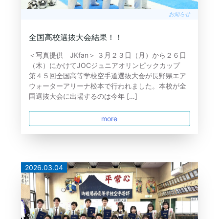
お知らせ
全国高校選抜大会結果！！
＜写真提供 JKfan＞ ３月２３日（月）から２６日
（木）にかけてJOCジュニアオリンピックカップ
第４５回全国高等学校空手道選抜大会が長野県エア
ウォーターアリーナ松本で行われました。本校が全
国選抜大会に出場するのは今年 […]
more
2026.03.04