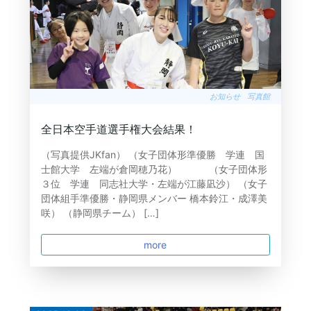
お知らせ
写真館
全日本空手道選手権大会結果！
（写真提供JKfan） （女子団体形準優勝 学連 国
士館大学 左端が倉岡穂乃花） （女子団体形
３位 学連 同志社大学・左端が江藤凪沙） （女子
団体組手準優勝・静岡県メンバー 橋本鈴江・成澤美
咲） （静岡県チーム） […]
more