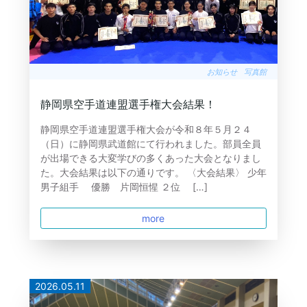
お知らせ
写真館
静岡県空手道連盟選手権大会結果！
静岡県空手道連盟選手権大会が令和８年５月２４
（日）に静岡県武道館にて行われました。部員全員
が出場できる大変学びの多くあった大会となりまし
た。大会結果は以下の通りです。 〈大会結果〉 少年
男子組手 優勝 片岡恒惺 ２位 […]
more
2026.05.11