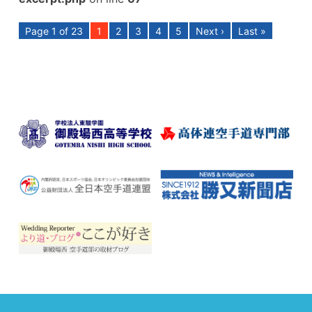
Page 1 of 23
1
2
3
4
5
Next ›
Last »