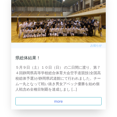
お知らせ
県総体結果！
５月９日（土）１０日（日） の二日間に渡り、第７
４回静岡県高等学校総合体育大会空手道競技(全国高
校総体予選)が静岡県武道館にて行われました。チー
ム一丸となって戦い抜き男女アベック優勝を始め個
人戦含め全種目制覇を達成しまし […]
more