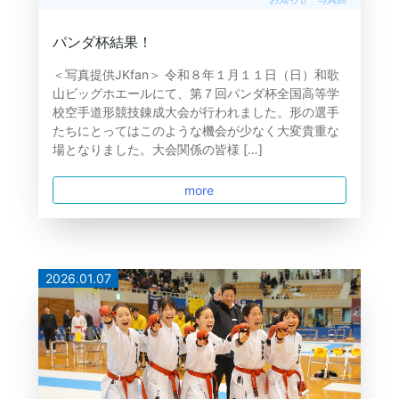
パンダ杯結果！
＜写真提供JKfan＞ 令和８年１月１１日（日）和歌
山ビッグホエールにて、第７回パンダ杯全国高等学
校空手道形競技錬成大会が行われました。形の選手
たちにとってはこのような機会が少なく大変貴重な
場となりました。大会関係の皆様 […]
more
2026.01.07