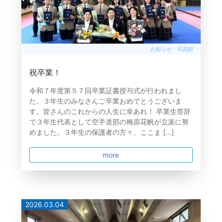
お知らせ
写真館
祝卒業！
令和７年度第５７回卒業証書授与式が行われまし
た。３年生のみなさんご卒業おめでとうございま
す。皆さんのこれからの人生に幸あれ！ 卒業生答辞
で３年生代表として空手道部の梅原花帆が立派に努
めました。３年生の保護者の方々、ここま […]
more
2026.03.04