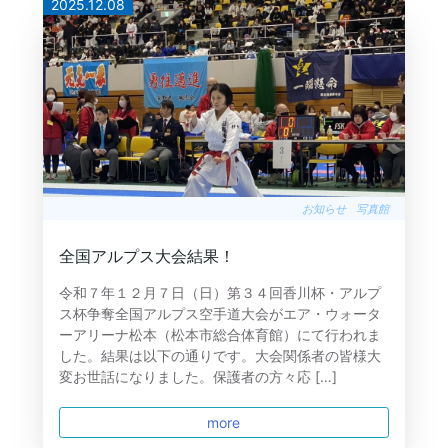
2025.12.08
お知らせ
写真館
全国アルプス大会結果！
令和７年１２月７日（日）第３４回香川杯・アルプ
ス杯争奪全国アルプス空手道大会がエア・ウォータ
ーアリーナ松本（松本市総合体育館）にて行われま
した。結果は以下の通りです。大会関係者の皆様大
変お世話になりました。保護者の方々応 […]
more