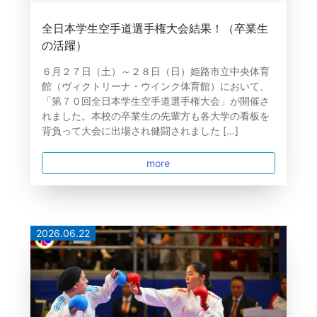
全日本学生空手道選手権大会結果！（卒業生
の活躍）
６月２７日（土）～２８日（日）姫路市立中央体育
館（ヴィクトリーナ・ウインク体育館）において、
「第７０回全日本学生空手道選手権大会」が開催さ
れました。本校の卒業生の先輩方も各大学の看板を
背負って大会に出場され健闘されました […]
more
2026.06.22