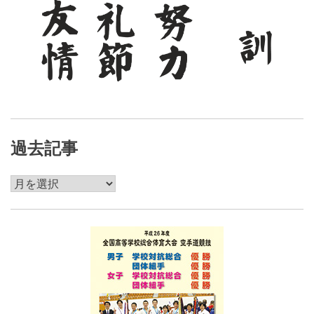
過去記事
過
去
記
事