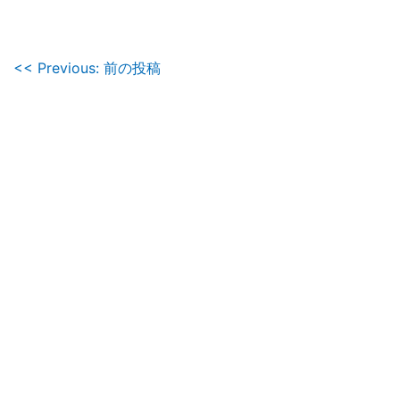
投
<< Previous: 前の投稿
稿
ナ
ビ
ゲ
ー
シ
ョ
ン