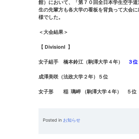
館）において、「第７０回全日本学生空手道
生の先輩方も各大学の看板を背負って大会に
様でした。
＜大会結果＞
【 DivisionⅠ 】
女子組手 橋本鈴江（駒澤大学４年）
３位
成澤美咲（法政大学２年）５位
女子形 稲 璃岬 （駒澤大学４年） ５位
Posted in
お知らせ