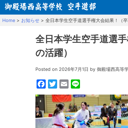
Skip
to
content
Home
>
お知らせ
>
全日本学生空手道選手権大会結果！（卒
全日本学生空手道選手
の活躍）
Posted on
2026年7月1日
by
御殿場西高等
Facebook
Twitter
Email
Line