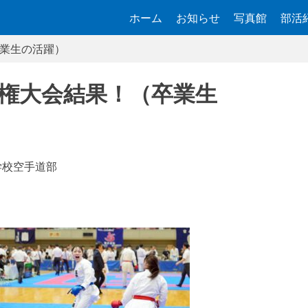
ホーム
お知らせ
写真館
部活
業生の活躍）
権大会結果！（卒業生
学校空手道部