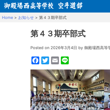
Skip
to
content
Home
>
お知らせ
>
第４３期卒部式
第４３期卒部式
Posted on
2026年3月4日
by
御殿場西高等
Facebook
Twitter
Email
Line