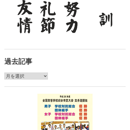
過去記事
過
去
記
事