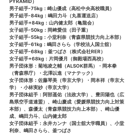
PYRAMID）
男子組手-75kg：崎山優成（高松中央高校職員）
男子組手-84kg：嶋田力斗（丸喜運送店）
男子組手+84kg：山内健太郎（亀龍会）
女子組手-50kg：岡﨑愛佳（田子重）
女子組手-55kg：小堂利奈（青森県競技力向上本部）
女子組手-61kg：嶋田さらら（学校法人国士舘）
女子組手-68kg：釜つばさ（株式会社RER）
女子組手+68kg：片岡優月（御殿場西高校）
男子団体形：菊地凌之輔（ALSOK群馬）・岡本拳
（青森県庁）・北澤以進（マナテック）
女子団体形：佐藤琴美（帝京大学）・岡本祥（帝京大
学）・小林実紗（帝京大学）
男子団体組手：阿部遥佑（法政大学）、豊田陽也（広
島県空手道連盟）、崎山慶成（愛媛県競技力向上対策
本部）、森優太（青森県競技力向上本部）、崎山優
成、嶋田力斗、山内健太郎
女子団体組手：永井カンナ（国士舘大学職員）、小堂
利奈、嶋田さらら、釜つばさ