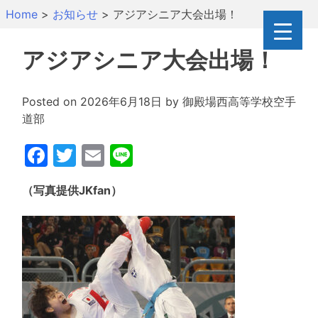
Skip
Home
>
お知らせ
>
アジアシニア大会出場！
to
content
アジアシニア大会出場！
Posted on
2026年6月18日
by
御殿場西高等学校空手
道部
Facebook
Twitter
Email
Line
（写真提供JKfan）