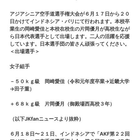
アジアシニア空手道選手権大会が６月１７日から２０
日かけてインドネシア・バリにて行われます。本校卒
業生の岡崎愛佳と本校在校生の片岡優月が高校生なが
ら日本代表選手として出場します。二人の活躍を応援
しています。日本選手団の皆さん頑張ってください。
＜出場選手＞
女子組手
－５０ｋｇ級 岡崎愛佳（令和元年度卒業→近畿大学
→田子重）
＋６８ｋｇ級 片岡優月（御殿場西高校３年）
（以下JKfanニュースより抜粋）
６月１８日〜２１日、インドネシアで「AKF第２２回