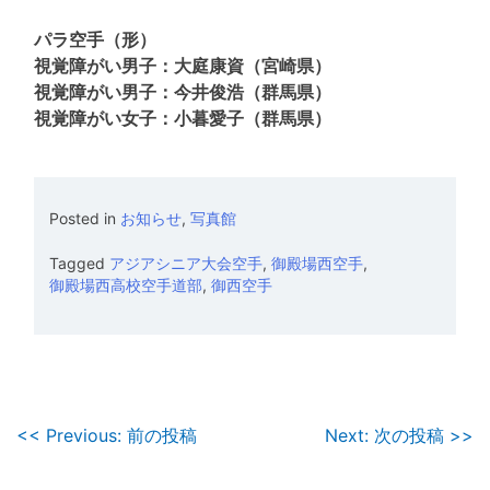
パラ空手（形）
視覚障がい男子：大庭康資（宮崎県）
視覚障がい男子：今井俊浩（群馬県）
視覚障がい女子：小暮愛子（群馬県）
Posted in
お知らせ
,
写真館
Tagged
アジアシニア大会空手
,
御殿場西空手
,
御殿場西高校空手道部
,
御西空手
投
<< Previous: 前の投稿
Next: 次の投稿 >>
稿