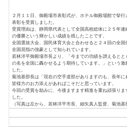
２月１１日、御殿場市表彰式が、ホテル御殿場館で挙行
表彰を受賞しました。
受賞理由は、静岡県代表として全国高校総体に２５年連
の優勝という輝かしい成績を残したことです。
全国選抜大会、国民体育大会と合わせると２４回の全国
全国屈指の強豪として知られています。
若林洋平御殿場市長より、「今までの功績を讃えるとと
の名を全国に轟かせるよう期待しています。」という激
した。
菊池基部長は「現在の空手道部がありますのも、長年に
皆様方のお力添えがあればこそだと思っています。
今回の受賞を励みに、今後ますます精進を重ね頑張りま
した。
（写真は左から、若林洋平市長、細矢真人監督、菊池基