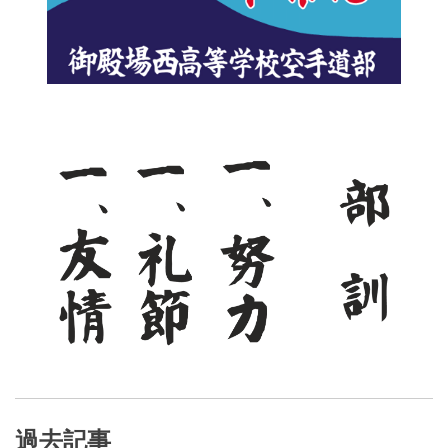
ゲ
ー
シ
ョ
ン
過去記事