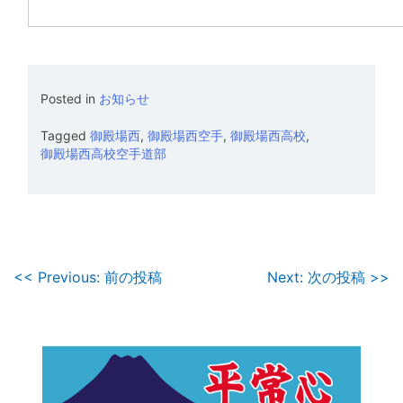
Posted in
お知らせ
Tagged
御殿場西
,
御殿場西空手
,
御殿場西高校
,
御殿場西高校空手道部
投
<< Previous: 前の投稿
Next: 次の投稿 >>
稿
ナ
ビ