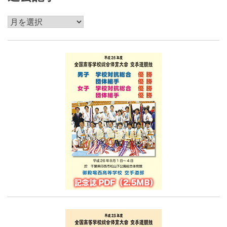
過
去
記
事