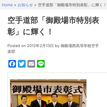
Skip
Home
>
お知らせ
>
空手道部「御殿場市特別表彰」に輝く！
to
content
空手道部「御殿場市特別表
彰」に輝く！
Posted on
2012年2月13日
by
御殿場西高等学校空手
道部
Facebook
Twitter
Email
Line