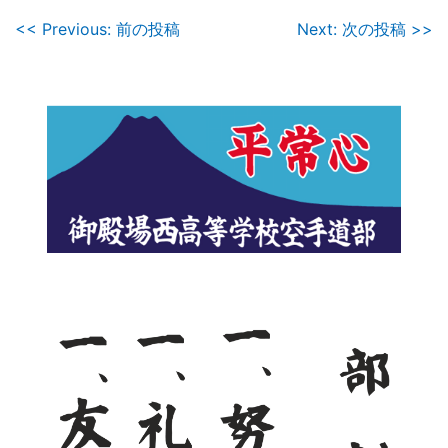
投
<< Previous: 前の投稿
Next: 次の投稿 >>
稿
ナ
ビ
ゲ
ー
シ
ョ
ン