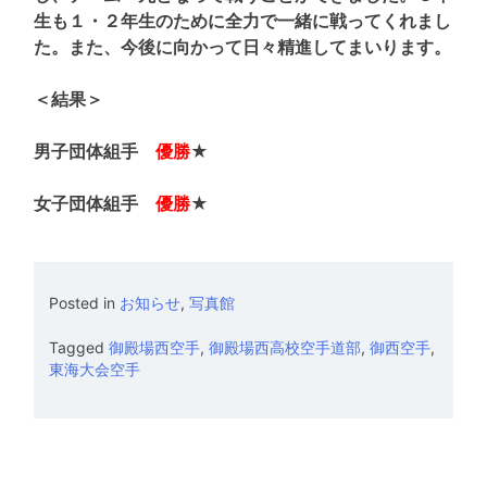
生も１・２年生のために全力で一緒に戦ってくれまし
た。また、今後に向かって日々精進してまいります。
＜結果＞
男子団体組手
優勝
★
女子団体組手
優勝
★
Posted in
お知らせ
,
写真館
Tagged
御殿場西空手
,
御殿場西高校空手道部
,
御西空手
,
東海大会空手