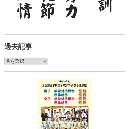
過去記事
過
去
記
事