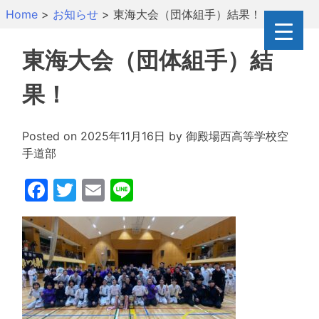
Skip
Home
>
お知らせ
>
東海大会（団体組手）結果！
to
content
東海大会（団体組手）結
果！
Posted on
2025年11月16日
by
御殿場西高等学校空
手道部
Facebook
Twitter
Email
Line