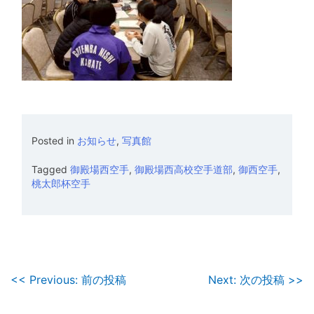
Posted in
お知らせ
,
写真館
Tagged
御殿場西空手
,
御殿場西高校空手道部
,
御西空手
,
桃太郎杯空手
投
<< Previous: 前の投稿
Next: 次の投稿 >>
稿