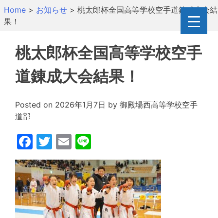
Skip
Home
>
お知らせ
>
桃太郎杯全国高等学校空手道錬成大会結
to
果！
content
桃太郎杯全国高等学校空手
道錬成大会結果！
Posted on
2026年1月7日
by
御殿場西高等学校空手
道部
Facebook
Twitter
Email
Line