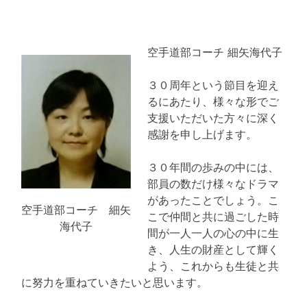
空手道部コーチ 細矢海代子
３０周年という節目を迎え
るにあたり、様々な形でご
支援いただいた方々に深く
感謝を申し上げます。
３０年間の歩みの中には、
部員の数だけ様々なドラマ
があったことでしょう。こ
空手道部コーチ 細矢
こで仲間と共に過ごした時
海代子
間が一人一人の心の中に生
き、人生の財産として輝く
よう、これからも生徒と共
に努力を重ねていきたいと思います。