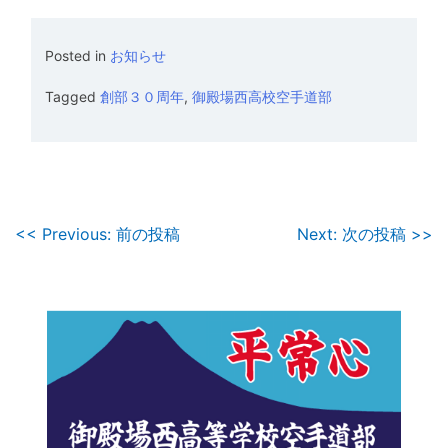
Posted in
お知らせ
Tagged
創部３０周年
,
御殿場西高校空手道部
投
<< Previous: 前の投稿
Next: 次の投稿 >>
稿
ナ
ビ
ゲ
ー