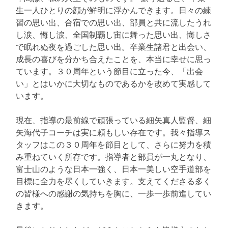
生一人ひとりの顔が鮮明に浮かんできます。日々の練
習の思い出、合宿での思い出、部員と共に流したうれ
し涙、悔し涙、全国制覇し宙に舞った思い出、悔しさ
で眠れぬ夜を過ごした思い出。卒業生諸君と出会い、
成長の喜びを分かち合えたことを、本当に幸せに思っ
ています。３０周年という節目に立った今、「出会
い」とはいかに大切なものであるかを改めて実感して
います。
現在、指導の最前線で頑張っている細矢真人監督、細
矢海代子コーチは実に頼もしい存在です。我々指導ス
タッフはこの３０周年を節目として、さらに努力を積
み重ねていく所存です。指導者と部員が一丸となり、
富士山のような日本一強く、日本一美しい空手道部を
目標に全力を尽くしていきます。支えてくださる多く
の皆様への感謝の気持ちを胸に、一歩一歩前進してい
きます。