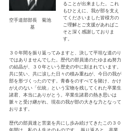
ることが出来ました。これ
もひとえに、我が部を支え
てくださいました皆様方の
空手道部部長 菊池
ご理解とご支援があればこ
基
そと深く感謝しておりま
す。
３０年間を振り返ってみますと、決して平坦な道のり
ではありませんでした。歴代の部員達のたゆまぬ努力
の結晶が、３０年という歴史の中に刻まれています。
共に笑い、共に涙した日々の積み重ねが、今日の我が
部を形づくったのです。青春をのすべてを賭け、かけ
がえのない「伝統」という宝物を残してくれた卒業生
諸君、本当にありがとう。卒業生諸君の熱き思いは
脈々と受け継がれ、現在の我が部の大きな力となって
おります。
歴代の部員達と苦楽を共にし歩み続けてきたこの３０
年間は、私の人生そのものです。 振り返ると、卒業