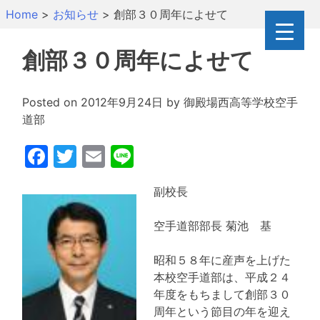
Skip
Home
>
お知らせ
>
創部３０周年によせて
to
content
創部３０周年によせて
Posted on
2012年9月24日
by
御殿場西高等学校空手
道部
Facebook
Twitter
Email
Line
副校長
空手道部部長 菊池 基
昭和５８年に産声を上げた
本校空手道部は、平成２４
年度をもちまして創部３０
周年という節目の年を迎え