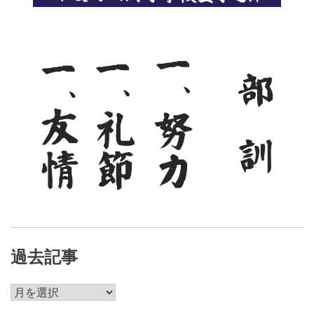
シ
ョ
ン
過去記事
過
去