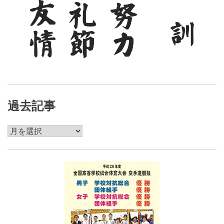
過去記事
過
去
記
事