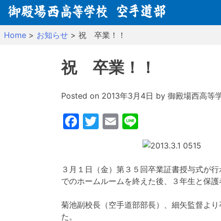
Skip
to
content
Home
>
お知らせ
>
祝 卒業！！
祝 卒業！！
Posted on
2013年3月4日
by
御殿場西高等
Facebook
Twitter
Email
Line
３月１日（金）第３５回卒業証書授与式が行
でのホームルームを終えた後、３年生と保護
菊池副校長（空手道部部長）、細矢監督より
た。