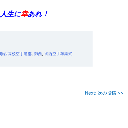
人生に
幸
あれ！
場西高校空手道部
,
御西
,
御西空手卒業式
Next: 次の投稿 >>