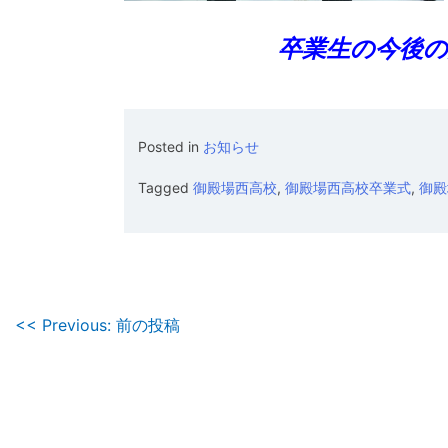
卒業生の今後の
Posted in
お知らせ
Tagged
御殿場西高校
,
御殿場西高校卒業式
,
御殿
投
<< Previous: 前の投稿
稿
ナ
ビ