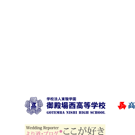
ゲ
ー
シ
ョ
ン