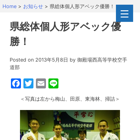
Skip
Home
>
お知らせ
>
県総体個人形アベック優勝！
to
content
県総体個人形アベック優
勝！
Posted on
2013年5月8日
by
御殿場西高等学校空手
道部
Facebook
Twitter
Email
Line
＜写真は左から梅山、田原、東海林、掃詰＞