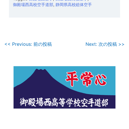
御殿場西高校空手道部
,
静岡県高校総体空手
投
<< Previous: 前の投稿
Next: 次の投稿 >>
稿
ナ
ビ
ゲ
ー
シ
ョ
ン