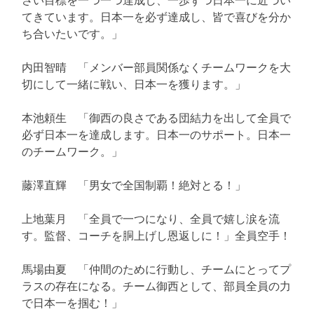
てきています。日本一を必ず達成し、皆で喜びを分か
ち合いたいです。」
内田智晴 「メンバー部員関係なくチームワークを大
切にして一緒に戦い、日本一を獲ります。」
本池頼生 「御西の良さである団結力を出して全員で
必ず日本一を達成します。日本一のサポート。日本一
のチームワーク。」
藤澤直輝 「男女で全国制覇！絶対とる！」
上地葉月 「全員で一つになり、全員で嬉し涙を流
す。監督、コーチを胴上げし恩返しに！」全員空手！
馬場由夏 「仲間のために行動し、チームにとってプ
ラスの存在になる。チーム御西として、部員全員の力
で日本一を掴む！」