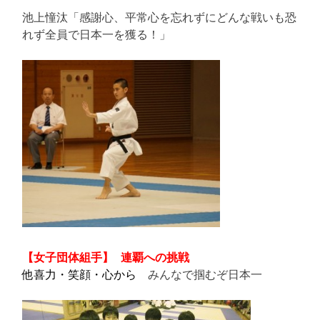
池上憧汰「感謝心、平常心を忘れずにどんな戦いも恐
れず全員で日本一を獲る！」
【女子団体組手】
連覇への挑戦
他喜力・笑顔・
心から
みんなで掴むぞ日本一