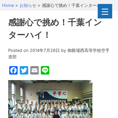
Skip
Home
>
お知らせ
>
感謝心で挑め！千葉インターハイ！
to
content
感謝心で挑め！千葉イン
ターハイ！
Posted on
2014年7月28日
by
御殿場西高等学校空手
道部
Facebook
Twitter
Email
Line