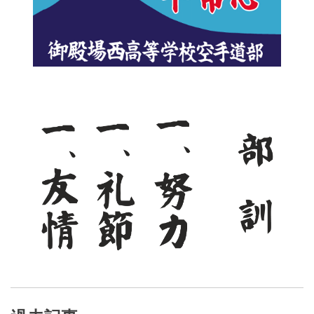
ゲ
ー
シ
ョ
ン