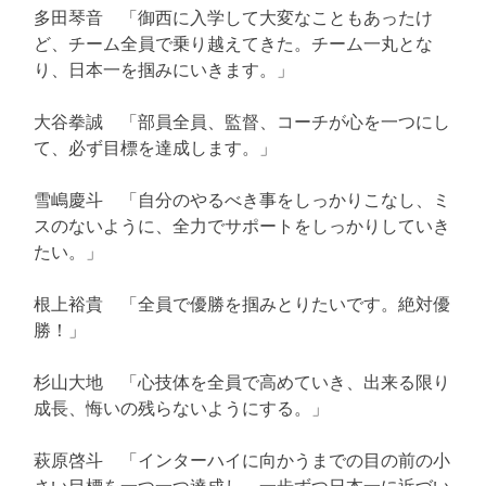
多田琴音 「御西に入学して大変なこともあったけ
ど、チーム全員で乗り越えてきた。チーム一丸とな
り、日本一を掴みにいきます。」
大谷拳誠 「部員全員、監督、コーチが心を一つにし
て、必ず目標を達成します。」
雪嶋慶斗 「自分のやるべき事をしっかりこなし、ミ
スのないように、全力でサポートをしっかりしていき
たい。」
根上裕貴 「全員で優勝を掴みとりたいです。絶対優
勝！」
杉山大地 「心技体を全員で高めていき、出来る限り
成長、悔いの残らないようにする。」
萩原啓斗 「インターハイに向かうまでの目の前の小
さい目標を一つ一つ達成し、一歩ずつ日本一に近づい