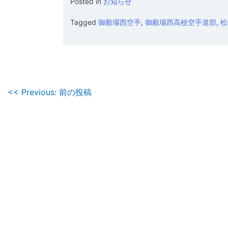
Posted in
お知らせ
Tagged
御殿場西空手
,
御殿場西高校空手道部
,
松
投
<< Previous: 前の投稿
稿
ナ
ビ
ゲ
ー
シ
ョ