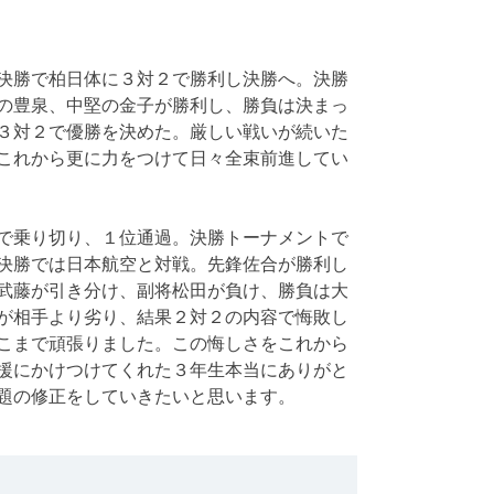
決勝で柏日体に３対２で勝利し決勝へ。決勝
の豊泉、中堅の金子が勝利し、勝負は決まっ
３対２で優勝を決めた。厳しい戦いが続いた
これから更に力をつけて日々全束前進してい
で乗り切り、１位通過。決勝トーナメントで
決勝では日本航空と対戦。先鋒佐合が勝利し
武藤が引き分け、副将松田が負け、勝負は大
が相手より劣り、結果２対２の内容で悔敗し
こまで頑張りました。この悔しさをこれから
援にかけつけてくれた３年生本当にありがと
題の修正をしていきたいと思います。