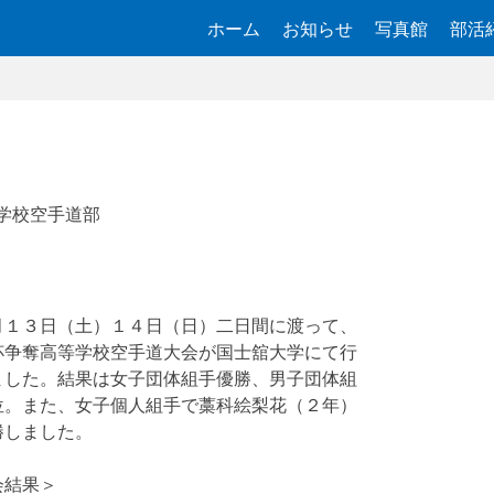
ホーム
お知らせ
写真館
部活
学校空手道部
１３日（土）１４日（日）二日間に渡って、
杯争奪高等学校空手道大会が国士舘大学にて行
ました。結果は女子団体組手優勝、男子団体組
位。また、女子個人組手で藁科絵梨花（２年）
勝しました。
会結果＞