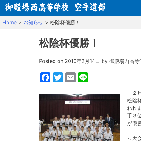
Skip
to
content
Home
>
お知らせ
>
松陰杯優勝！
松陰杯優勝！
Posted on
2010年2月14日
by
御殿場西高等
Facebook
Twitter
Email
Line
２月
松陰
われ
手３
が優
＜大