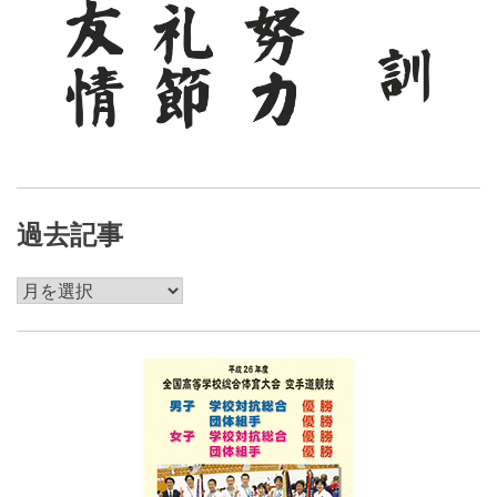
過去記事
過
去
記
事