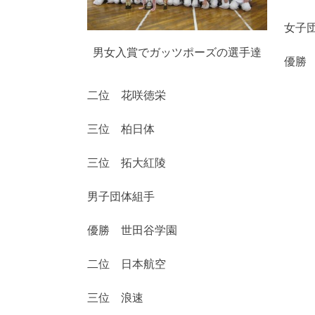
女子
男女入賞でガッツポーズの選手達
優勝
二位 花咲徳栄
三位 柏日体
三位 拓大紅陵
男子団体組手
優勝 世田谷学園
二位 日本航空
三位 浪速