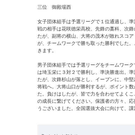
三位 御殿場西
女子団体組手は予選リーグで１位通過し、準
戦の相手は花咲徳栄高校、先鋒の藁科、次鋒
たが、副将の横山、大将の茂木が敗れスコア
が、チームワークで勝ち取った勝利でした。
きます。
男子団体組手では予選リーグをチームワーク
は埼玉栄に３対２で勝利し、準決勝進出。準
たが、次鋒杉山が落とし、イーブンに、中堅
将戦へ。大将山口が勝利するが、ポイント数
た。負けはしたが、皆で力を合わせてよくこ
の成長に繋げてください。保護者の方々、応
うございました。全国選抜大会に向けて、課