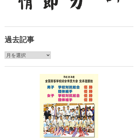
過去記事
過
去
記
事