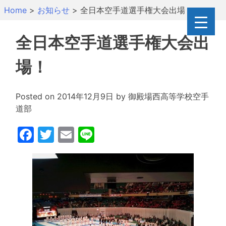
Skip
Home
>
お知らせ
>
全日本空手道選手権大会出場！
to
content
全日本空手道選手権大会出
場！
Posted on
2014年12月9日
by
御殿場西高等学校空手
道部
Facebook
Twitter
Email
Line