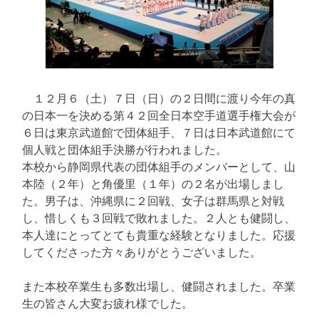
１２月６（土）７日（日）の２日間に渡り今年の真
の日本一を決める第４２回全日本空手道選手権大会が
６日は東京武道館で団体組手、７日は日本武道館にて
個人戦と団体組手決勝が行われました。
本校から静岡県代表の団体組手のメンバーとして、山
本陸（２年）と角優里（１年）の２名が出場しまし
た。男子は、沖縄県に２回戦、女子は群馬県と対戦
し、惜しくも３回戦で敗れました。２人とも健闘し、
本人達にとってとても貴重な経験となりました。応援
してくださった方々ありがとうございました。
また本校卒業生も多数出場し、健闘されました。卒業
生の皆さん大変お疲れ様でした。