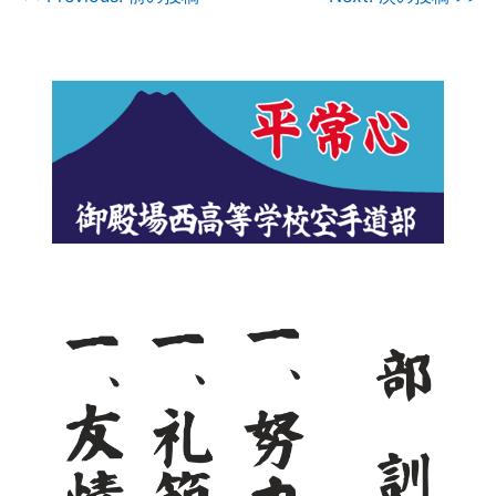
投
稿
ナ
ビ
ゲ
ー
シ
ョ
ン