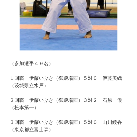
（参加選手４９名）
１回戦 伊藤いぶき（御殿場西）５対０ 伊藤美織
（茨城県立水戸）
２回戦 伊藤いぶき（御殿場西）３対２ 石原 優
（松本第一）
３回戦 伊藤いぶき（御殿場西）５対０ 山川綾香
（東京都立富士森）