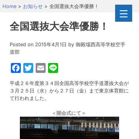
Skip
Home
>
お知らせ
>
全国選抜大会準優勝！
to
content
全国選抜大会準優勝！
Posted on
2015年4月1日
by
御殿場西高等学校空手
道部
Facebook
Twitter
Email
Line
平成２６年度第３４回全国高等学校空手道選抜大会が
３月２５日（水）から２７日（金）まで東京体育館に
て行われました。
＜開会式にて＞