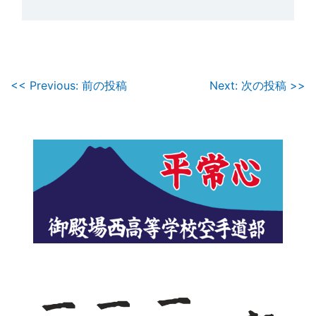
投
<< Previous: 前の投稿
Next: 次の投稿 >>
稿
ナ
ビ
ゲ
ー
シ
ョ
ン