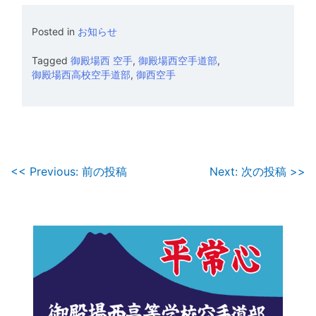
Posted in
お知らせ
Tagged
御殿場西 空手
,
御殿場西空手道部
,
御殿場西高校空手道部
,
御西空手
投
<< Previous: 前の投稿
Next: 次の投稿 >>
稿
ナ
ビ
ゲ
ー