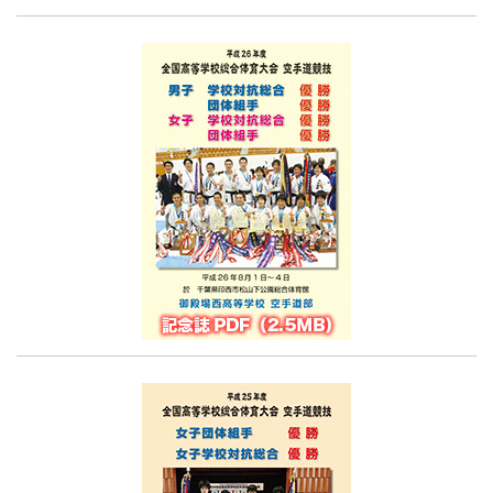
去
記
事