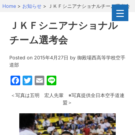
Skip
Home
>
お知らせ
>
ＪＫＦシニアナショナルチーム選考会
to
content
ＪＫＦシニアナショナル
チーム選考会
Posted on
2015年4月27日
by
御殿場西高等学校空手
道部
Facebook
Twitter
Email
Line
＜写真は五明 宏人先輩 ※写真提供全日本空手道連
盟＞