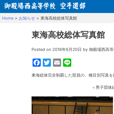
Skip
to
content
Home
>
お知らせ
>
東海高校総体写真館
東海高校総体写真館
Posted on
2016年6月20日
by
御殿場西高等
Facebook
Twitter
Email
Line
東海総体完全制覇した部員の、種目別写真を
＜男子団体