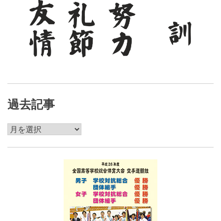
過去記事
過
去
記
事