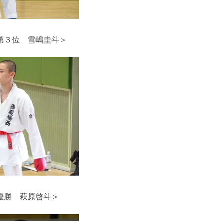
第３位 雪嶋圭斗＞
優勝 萩原啓斗＞