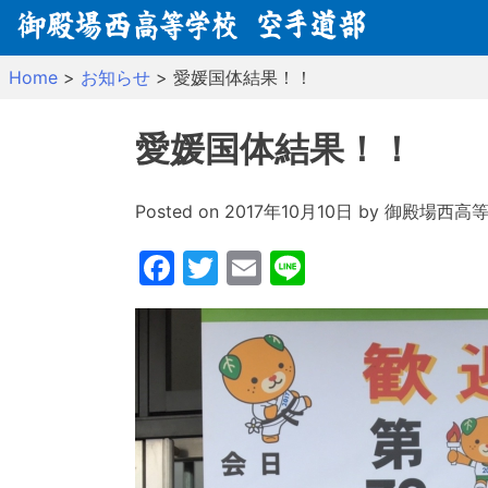
Skip
to
content
Home
>
お知らせ
>
愛媛国体結果！！
愛媛国体結果！！
Posted on
2017年10月10日
by
御殿場西高
Facebook
Twitter
Email
Line