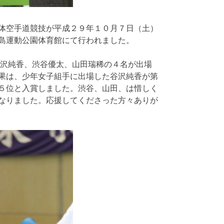
体空手道競技が平成２９年１０月７日（土）
島運動公園体育館にて行われました。
谷沢純香、渋谷優太、山田瑞稀の４名が出場
果は、少年女子組手に出場した谷沢純香が第
５位と入賞しました。渋谷、山田、は惜しく
なりました。応援してくださった方々ありが