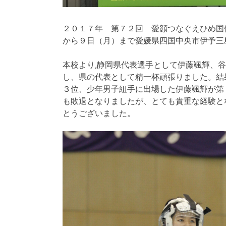
２０１７年 第７２回 愛顔つなぐえひめ国
から９日（月）まで愛媛県四国中央市伊予三
本校より,静岡県代表選手として伊藤颯輝、
し、県の代表として精一杯頑張りました。結
３位、少年男子組手に出場した伊藤颯輝が第
も敗退となりましたが、とても貴重な経験と
とうございました。