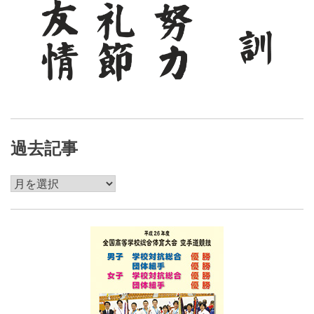
過去記事
過
去
記
事