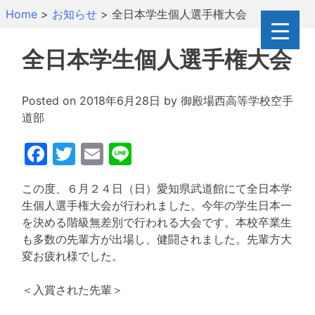
Skip
Home
>
お知らせ
>
全日本学生個人選手権大会
to
content
全日本学生個人選手権大会
Posted on
2018年6月28日
by
御殿場西高等学校空手
道部
Facebook
Twitter
Email
Line
この度、６月２４日（日）愛知県武道館にて全日本学
生個人選手権大会が行われました。今年の学生日本一
を決める階級無差別で行われる大会です。本校卒業生
も多数の先輩方が出場し、健闘されました。先輩方大
変お疲れ様でした。
＜入賞された先輩＞