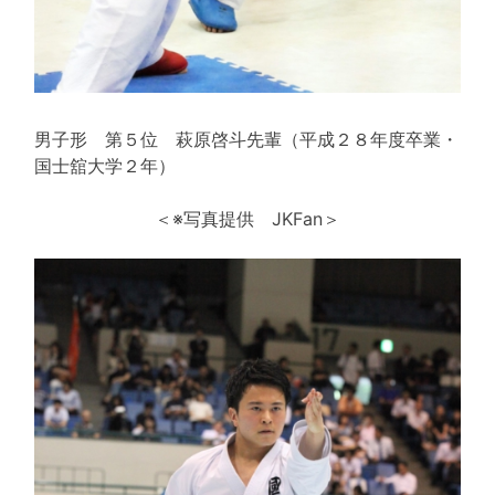
男子形 第５位 萩原啓斗先輩（平成２８年度卒業・
国士舘大学２年）
＜※写真提供 JKFan＞