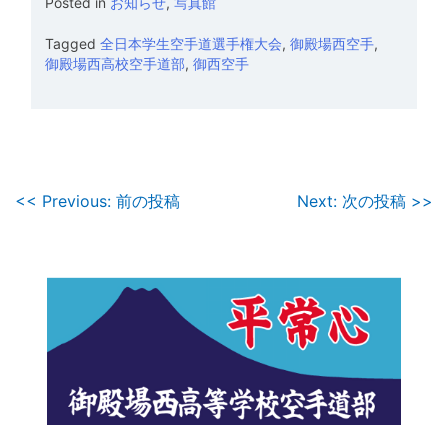
Posted in
お知らせ
,
写真館
Tagged
全日本学生空手道選手権大会
,
御殿場西空手
,
御殿場西高校空手道部
,
御西空手
投
<< Previous: 前の投稿
Next: 次の投稿 >>
稿
ナ
ビ
ゲ
ー
シ