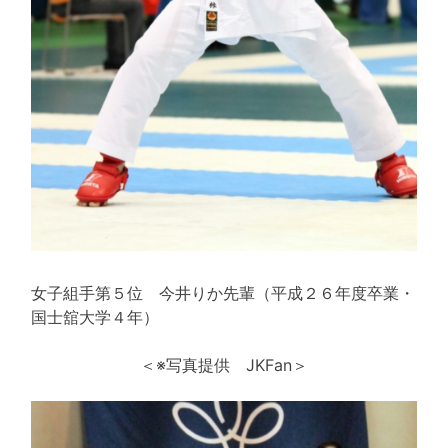
女子組手第５位 今井りか先輩（平成２６年度卒業・
国士舘大学４年）
＜※写真提供 JKFan＞