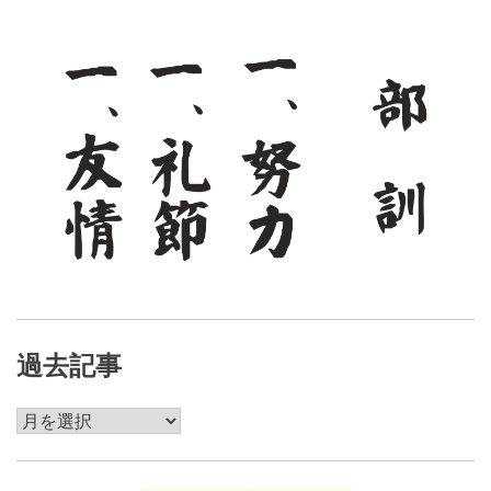
ョ
ン
過去記事
過
去
記