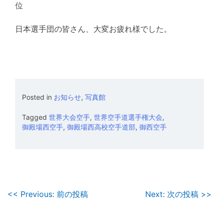
位
日本選手団の皆さん、大変お疲れ様でした。
Posted in
お知らせ
,
写真館
Tagged
世界大会空手
,
世界空手道選手権大会
,
御殿場西空手
,
御殿場西高校空手道部
,
御西空手
投
<< Previous: 前の投稿
Next: 次の投稿 >>
稿