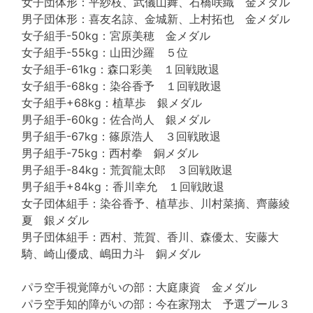
女子団体形：平紗枝、武儀山舞、石橋咲織 金メダル
男子団体形：喜友名諒、金城新、上村拓也 金メダル
女子組手-50kg：宮原美穂 金メダル
女子組手-55kg：山田沙羅 ５位
女子組手-61kg：森口彩美 １回戦敗退
女子組手-68kg：染谷香予 １回戦敗退
女子組手+68kg：植草歩 銀メダル
男子組手-60kg：佐合尚人 銀メダル
男子組手-67kg：篠原浩人 ３回戦敗退
男子組手-75kg：西村拳 銅メダル
男子組手-84kg：荒賀龍太郎 ３回戦敗退
男子組手+84kg：香川幸允 １回戦敗退
女子団体組手：染谷香予、植草歩、川村菜摘、齊藤綾
夏 銀メダル
男子団体組手：西村、荒賀、香川、森優太、安藤大
騎、崎山優成、嶋田力斗 銅メダル
パラ空手視覚障がいの部：大庭康資 金メダル
パラ空手知的障がいの部：今在家翔太 予選プール３