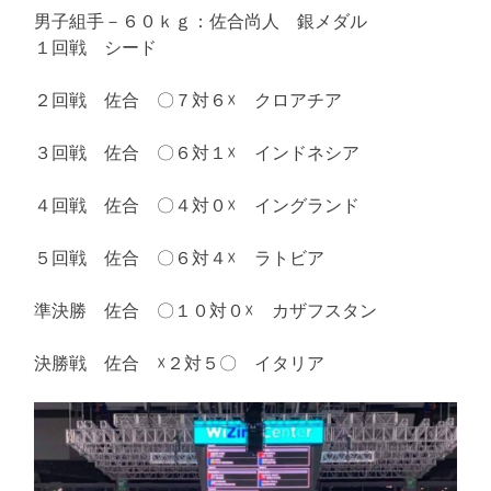
男子組手－６０ｋｇ：佐合尚人 銀メダル
１回戦 シード
２回戦 佐合 〇７対６☓ クロアチア
３回戦 佐合 〇６対１☓ インドネシア
４回戦 佐合 〇４対０☓ イングランド
５回戦 佐合 〇６対４☓ ラトビア
準決勝 佐合 〇１０対０☓ カザフスタン
決勝戦 佐合 ☓２対５〇 イタリア