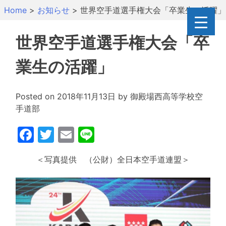
Skip
Home
>
お知らせ
>
世界空手道選手権大会「卒業生の活躍」
to
content
世界空手道選手権大会「卒
業生の活躍」
Posted on
2018年11月13日
by
御殿場西高等学校空
手道部
Facebook
Twitter
Email
Line
＜写真提供 （公財）全日本空手道連盟＞