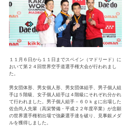
１１月６日から１１日までスペイン（マドリード）に
おいて第２４回世界空手道選手権大会が行われまし
た。
男女団体形、男女個人形、男女団体組手、男子個人組
手は５階級、女子個人組手は４階級にそれぞれ分かれ
て行われました。男子個人組手－６０ｋｇに出場した
佐合尚人先輩（高栄警備・平成２２年度卒業）が念願
の世界選手権初出場で強豪選手達を破り、見事銀メダ
ルを獲得しました。