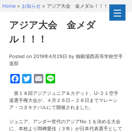
Skip
Home
>
お知らせ
>
アジア大会 金メダル！！！
to
content
アジア大会 金メダ
ル！！！
Posted on
2019年4月29日
by
御殿場西高等学校空手
道部
Facebook
Twitter
Email
Line
第１８回アジアジュニア＆カデット、U-２１空手
道選手権大会が、４月２６日～２８日までマレーシ
ア・コタキナバルにて開催されました。
ジュニア、アンダー世代のアジアNo.１を決める大会
に、本校より岡﨑愛佳（３年）が日本代表選手として