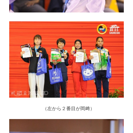
（左から２番目が岡﨑）