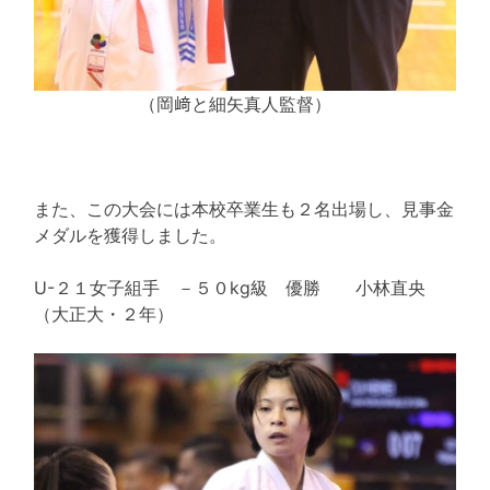
（岡﨑と細矢真人監督）
また、この大会には本校卒業生も２名出場し、見事金
メダルを獲得しました。
U-２１女子組手 －５０kg級 優勝 小林直央
（大正大・２年）