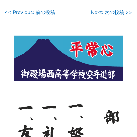
投
<< Previous: 前の投稿
Next: 次の投稿 >>
稿
ナ
ビ
ゲ
ー
シ
ョ
ン