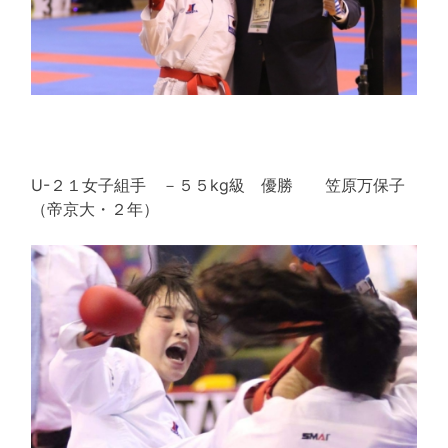
U-２１女子組手 －５５kg級 優勝 笠原万保子
（帝京大・２年）