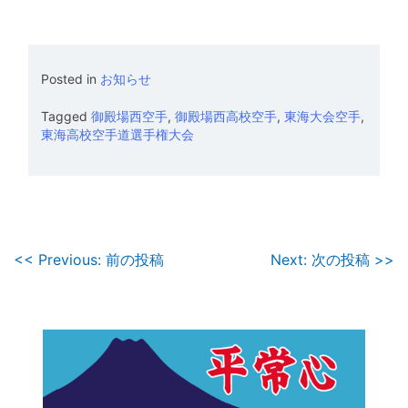
Posted in
お知らせ
Tagged
御殿場西空手
,
御殿場西高校空手
,
東海大会空手
,
東海高校空手道選手権大会
投
<< Previous: 前の投稿
Next: 次の投稿 >>
稿
ナ
ビ
ゲ