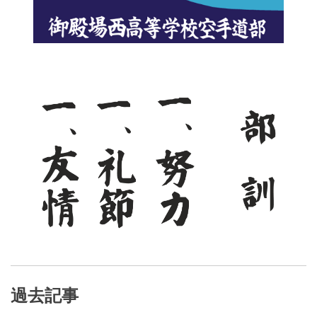
ー
シ
ョ
ン
過去記事