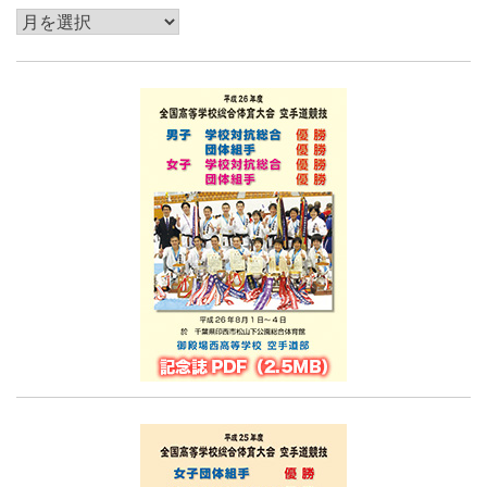
過
去
記
事