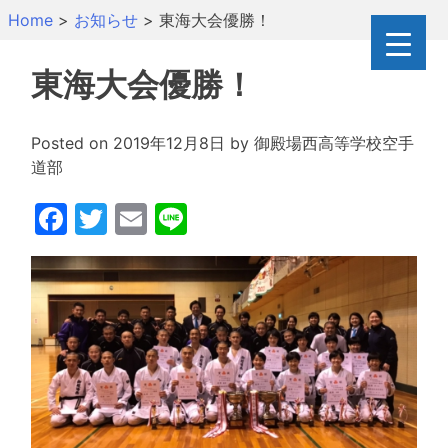
Skip
Home
>
お知らせ
>
東海大会優勝！
to
content
東海大会優勝！
Posted on
2019年12月8日
by
御殿場西高等学校空手
道部
Facebook
Twitter
Email
Line