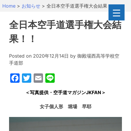
Skip
Home
>
お知らせ
>
全日本空手道選手権大会結果！！
to
content
全日本空手道選手権大会結
果！！
Posted on
2020年12月14日
by
御殿場西高等学校空
手道部
Facebook
Twitter
Email
Line
＜写真提供・空手道マガジンJKFAN＞
女子個人形 堀場 早耶