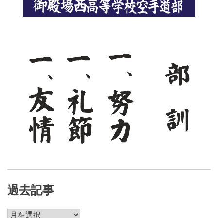
シ
ョ
ン
過去記事
過