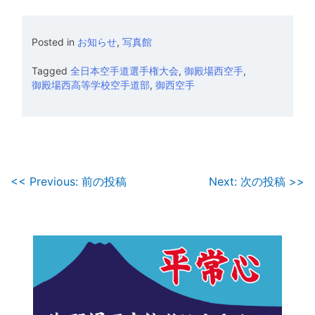
Posted in
お知らせ
,
写真館
Tagged
全日本空手道選手権大会
,
御殿場西空手
,
御殿場西高等学校空手道部
,
御西空手
投
<< Previous: 前の投稿
Next: 次の投稿 >>
稿
ナ
ビ
ゲ
ー