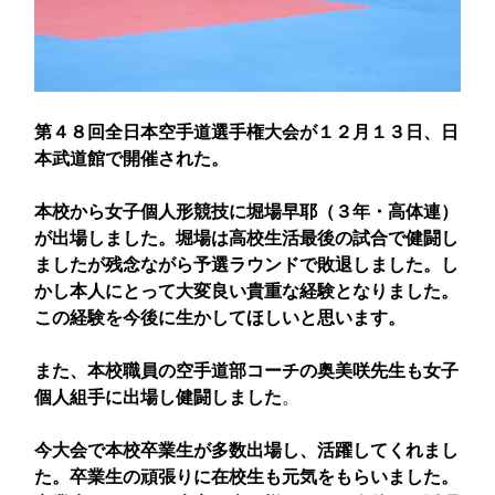
第４８回全日本空手道選手権大会が１２月１３日、日
本武道館で開催された。
本校から女子個人形競技に堀場早耶（３年・高体連）
が出場しました。堀場は高校生活最後の試合で健闘し
ましたが残念ながら
予選ラウンドで敗退しました。し
かし本人にとって大変良い貴重な経験となりました。
この経験を今後に生かしてほしいと思います。
また、本校職員の空手道部コーチの奥美咲先生も女子
個人組手に出場し健闘しました
。
今大会で本校卒業生が多数出場し、活躍してくれまし
た。卒業生の頑張りに在校生も元気をもらいました。