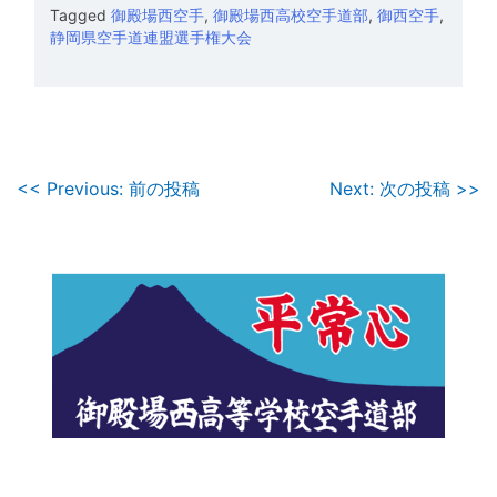
Tagged
御殿場西空手
,
御殿場西高校空手道部
,
御西空手
,
静岡県空手道連盟選手権大会
投
<< Previous: 前の投稿
Next: 次の投稿 >>
稿
ナ
ビ
ゲ
ー
シ
ョ