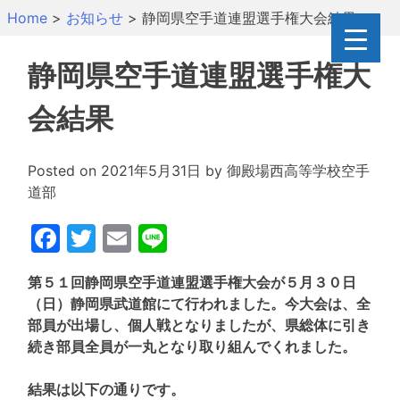
Skip
Home
>
お知らせ
>
静岡県空手道連盟選手権大会結果
to
content
静岡県空手道連盟選手権大
会結果
Posted on
2021年5月31日
by
御殿場西高等学校空手
道部
Facebook
Twitter
Email
Line
第５１回静岡県空手道連盟選手権大会が５月３０日
（日）静岡県武道館にて行われました。今大会は、全
部員が出場し、個人戦となりましたが、県総体に引き
続き部員全員が一丸となり取り組んでくれました。
結果は以下の通りです。