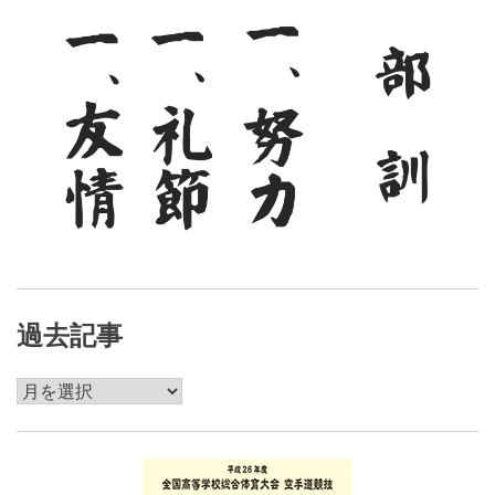
ン
過去記事
過
去
記
事