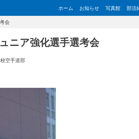
ホーム
お知らせ
写真館
部活
考会
ュニア強化選手選考会
学校空手道部