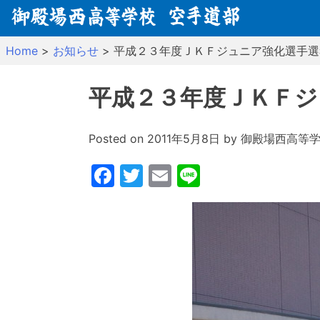
Skip
to
content
Home
>
お知らせ
>
平成２３年度ＪＫＦジュニア強化選手選
平成２３年度ＪＫＦジ
Posted on
2011年5月8日
by
御殿場西高等
Facebook
Twitter
Email
Line