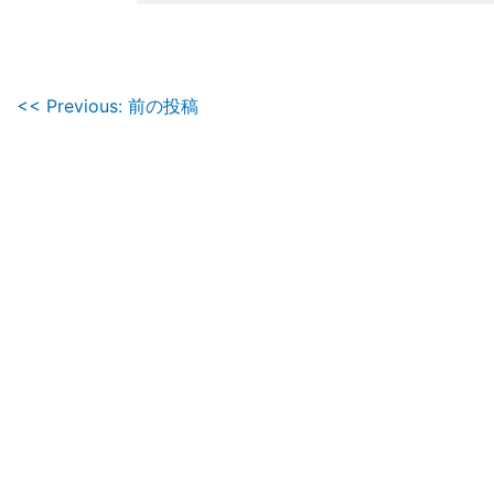
投
<< Previous: 前の投稿
稿
ナ
ビ
ゲ
ー
シ
ョ
ン