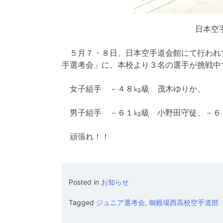
日本空
５月７・８日、日本空手道会館にて行われ
手選考会」に、本校より３名の選手が挑戦中
女子組手 －４８㎏級 茂木ゆりか、
男子組手 －６１㎏級 小野田守徒、－６
頑張れ！！
Posted in
お知らせ
Tagged
ジュニア選考会
,
御殿場西高校空手道部