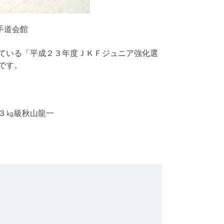
手道会館
ている「平成２３年度ＪＫＦジュニア強化選
です。
３㎏級秋山龍一