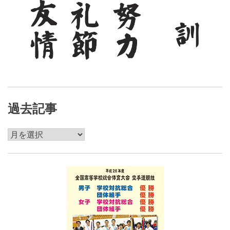
過去記事
過
去
記
事