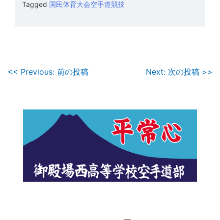
Tagged
国民体育大会空手道競技
投
<< Previous: 前の投稿
Next: 次の投稿 >>
稿
ナ
ビ
ゲ
ー
シ
ョ
ン