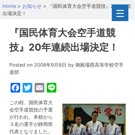
Skip
Home
>
お知らせ
>
『国民体育大会空手道競技』20年連続
to
出場決定！
content
『国民体育大会空手道競
技』20年連続出場決定！
Posted on
2008年9月8日
by
御殿場西高等学校空手
道部
Facebook
Twitter
Email
Line
この程、国民体育大
会空手道競技の予選
が行われ、本校から
３名の選手が静岡県
代表となりました。