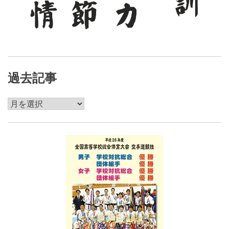
過去記事
過
去
記
事