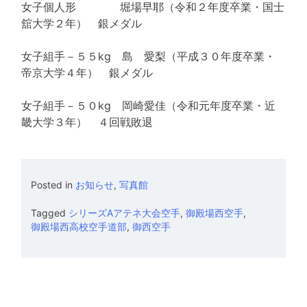
女子個人形 堀場早耶（令和２年度卒業・国士
舘大学２年） 銀メダル
女子組手－５５kg 島 愛梨（平成３０年度卒業・
帝京大学４年） 銀メダル
女子組手－５０kg 岡崎愛佳（令和元年度卒業・近
畿大学３年） ４回戦敗退
Posted in
お知らせ
,
写真館
Tagged
シリーズAアテネ大会空手
,
御殿場西空手
,
御殿場西高校空手道部
,
御西空手