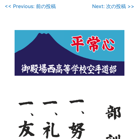
投
<< Previous: 前の投稿
Next: 次の投稿 >>
稿
ナ
ビ
ゲ
ー
シ
ョ
ン