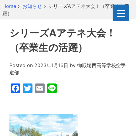
Skip
Home
>
お知らせ
>
シリーズAアテネ大会！（卒業生の活
to
躍）
content
シリーズAアテネ大会！
（卒業生の活躍）
Posted on
2023年1月16日
by
御殿場西高等学校空手
道部
Facebook
Twitter
Email
Line