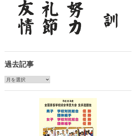
過去記事
過
去
記
事