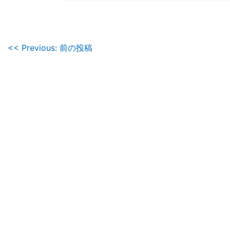
投
<< Previous: 前の投稿
稿
ナ
ビ
ゲ
ー
シ
ョ
ン