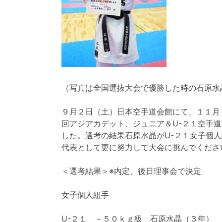
（写真は全国選抜大会で優勝した時の石原水
９月２日（土）日本空手道会館にて、１１月
回アジアカデット、ジュニア＆U-２１空手
した。選考の結果石原水晶がU-２１女子個
代表として更に努力して大会に挑んでくださ
＜選考結果＞※内定、後日理事会で決定
女子個人組手
U-２１ －５０ｋｇ級 石原水晶（３年）