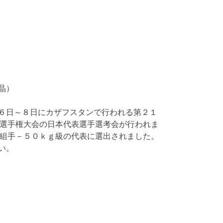
晶）
６日～８日にカザフスタンで行われる第２１
道選手権大会の日本代表選手選考会が行われま
人組手－５０ｋｇ級の代表に選出されました。
い。