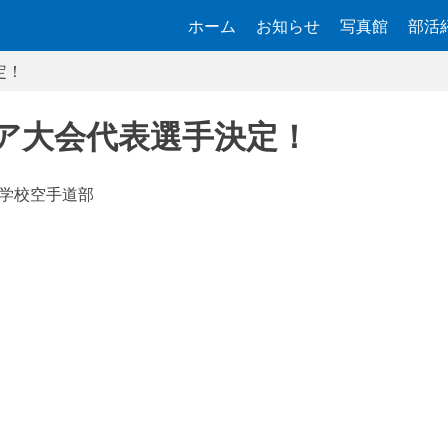
ホーム
お知らせ
写真館
部活
定！
ニア大会代表選手決定！
学校空手道部