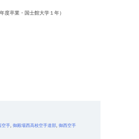
４年度卒業・国士館大学１年）
西空手
,
御殿場西高校空手道部
,
御西空手