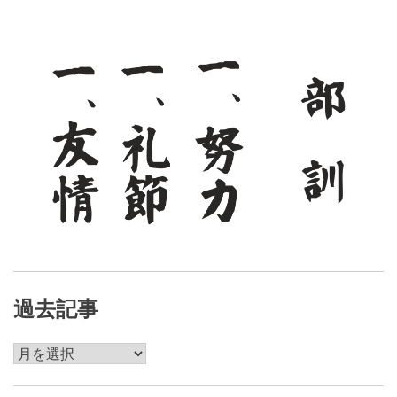
ョ
ン
過去記事
過
去
記