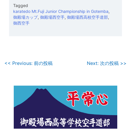
Tagged
karatedo Mt.Fuji Junior Championship in Gotemba
,
御殿場カップ
,
御殿場西空手
,
御殿場西高校空手道部
,
御西空手
投
<< Previous: 前の投稿
Next: 次の投稿 >>
稿
ナ
ビ
ゲ
ー
シ