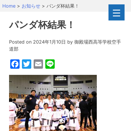
Skip
Home
>
お知らせ
>
パンダ杯結果！
to
content
パンダ杯結果！
Posted on
2024年1月10日
by
御殿場西高等学校空手
道部
Facebook
Twitter
Email
Line