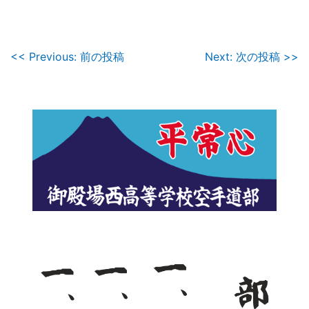
投
<< Previous: 前の投稿
Next: 次の投稿 >>
稿
ナ
ビ
ゲ
ー
シ
ョ
ン