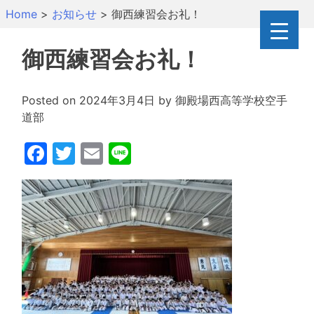
Skip
Home
>
お知らせ
>
御西練習会お礼！
to
content
御西練習会お礼！
Posted on
2024年3月4日
by
御殿場西高等学校空手
道部
Facebook
Twitter
Email
Line