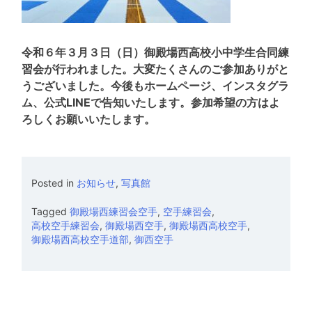
令和６年３月３日（日）御殿場西高校小中学生合同練
習会が行われました。大変たくさんのご参加ありがと
うございました。今後もホームページ、インスタグラ
ム、公式LINEで告知いたします。参加希望の方はよ
ろしくお願いいたします。
Posted in
お知らせ
,
写真館
Tagged
御殿場西練習会空手
,
空手練習会
,
高校空手練習会
,
御殿場西空手
,
御殿場西高校空手
,
御殿場西高校空手道部
,
御西空手