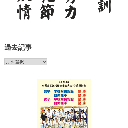
過去記事
過
去
記
事