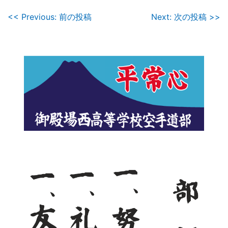
投
<< Previous: 前の投稿
Next: 次の投稿 >>
稿
ナ
ビ
ゲ
ー
シ
ョ
ン