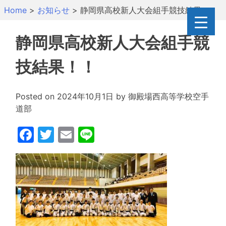
Skip
Home
>
お知らせ
>
静岡県高校新人大会組手競技結果！！
to
content
静岡県高校新人大会組手競
技結果！！
Posted on
2024年10月1日
by
御殿場西高等学校空手
道部
Facebook
Twitter
Email
Line