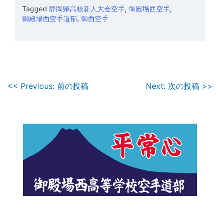
Tagged
静岡県高校新人大会空手
,
御殿場西空手
,
御殿場西空手道部
,
御西空手
投
<< Previous: 前の投稿
Next: 次の投稿 >>
稿
ナ
ビ
ゲ
ー
シ
ョ