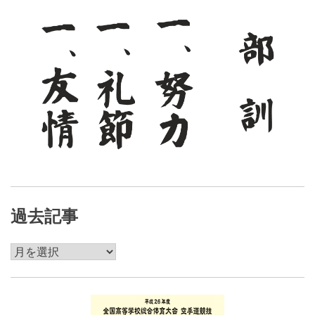
ン
過去記事
過
去
記
事