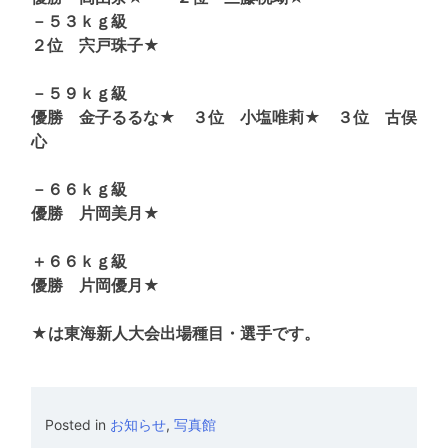
－５３ｋｇ級
２位 宍戸珠子★
－５９ｋｇ級
優勝 金子るるな★ ３位 小塩唯莉★ ３位 古俣
心
－６６ｋｇ級
優勝 片岡美月★
＋６６ｋｇ級
優勝 片岡優月★
★は東海新人大会出場種目・選手です。
Posted in
お知らせ
,
写真館