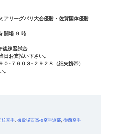
ミアリーグパリ大会優勝・佐賀国体優勝
 開場 ９ 時
午後練習試合
て当日お支払い下さい。
.jp ０９０-７６０３-２９２８（細矢携帯）
い。
高校空手
,
御殿場西高校空手道部
,
御西空手