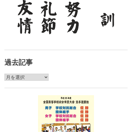
過去記事
過
去
記
事