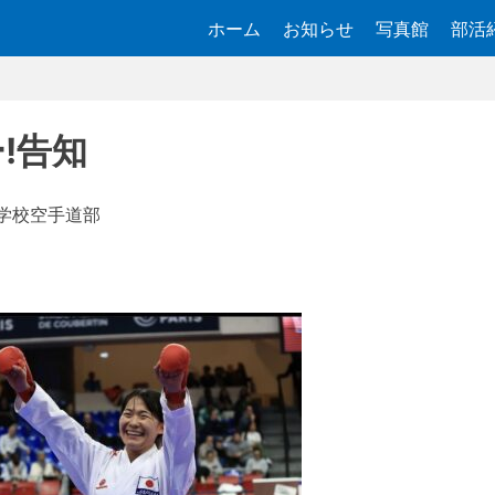
ホーム
お知らせ
写真館
部活
!告知
学校空手道部