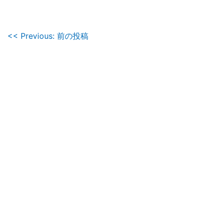
投
<< Previous: 前の投稿
稿
ナ
ビ
ゲ
ー
シ
ョ
ン