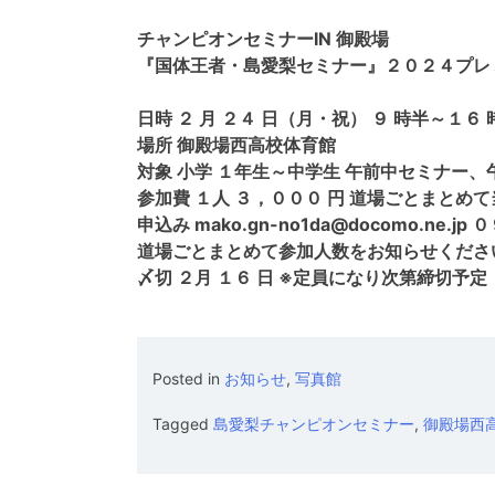
チャンピオンセミナーIN 御殿場
『国体王者・島愛梨セミナー』２０２４プレ
日時 ２ 月 ２４ 日（月・祝） ９ 時半～１６ 時
場所 御殿場西高校体育館
対象 小学 １年生～中学生 午前中セミナー、
参加費 １人 ３，０００ 円 道場ごとまとめ
申込み mako.gn-no1da@docomo.ne
道場ごとまとめて参加人数をお知らせくださ
〆切 ２月 １６ 日 ※定員になり次第締切予定
Posted in
お知らせ
,
写真館
Tagged
島愛梨チャンピオンセミナー
,
御殿場西