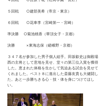
５回戦 ○建部美希（帝京・東京）
６回戦 ○花車李（宮崎第一・宮崎）
準決勝 ○菊池桃香（華頂女子・京都）
決勝 ×東海志保（嵯峨野・京都）
３４７名が参加した男子個人組手。田坂叡史は御殿場
西の主将として意地を見せ、堂々の第三位入賞を獲得
した。恵まれた体格を生かして気迫ある試合を見せて
くれました。ベスト８に進出した斎藤友貴も大健闘し
た。あと一歩勝ちきる心・技・体を身につけてほし
い。