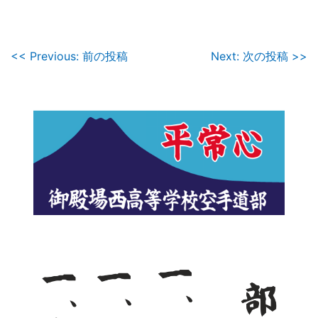
投
<< Previous: 前の投稿
Next: 次の投稿 >>
稿
ナ
ビ
ゲ
ー
シ
ョ
ン