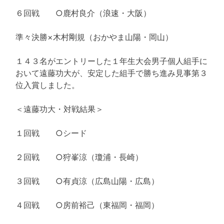
６回戦 ○鹿村良介（浪速・大阪）
準々決勝×木村剛規（おかやま山陽・岡山）
１４３名がエントリーした１年生大会男子個人組手に
おいて遠藤功大が、安定した組手で勝ち進み見事第３
位入賞しました。
＜遠藤功大・対戦結果＞
１回戦 ○シード
２回戦 ○狩峯涼（瓊浦・長崎）
３回戦 ○有貞涼（広島山陽・広島）
４回戦 ○房前裕己（東福岡・福岡）