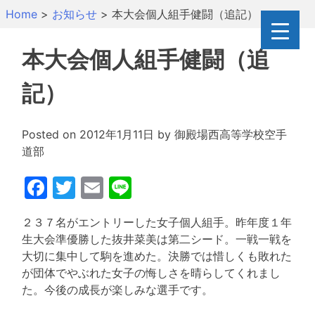
Skip
Home
>
お知らせ
>
本大会個人組手健闘（追記）
to
content
本大会個人組手健闘（追
記）
Posted on
2012年1月11日
by
御殿場西高等学校空手
道部
Facebook
Twitter
Email
Line
２３７名がエントリーした女子個人組手。昨年度１年
生大会準優勝した抜井菜美は第二シード。一戦一戦を
大切に集中して駒を進めた。決勝では惜しくも敗れた
が団体でやぶれた女子の悔しさを晴らしてくれまし
た。今後の成長が楽しみな選手です。