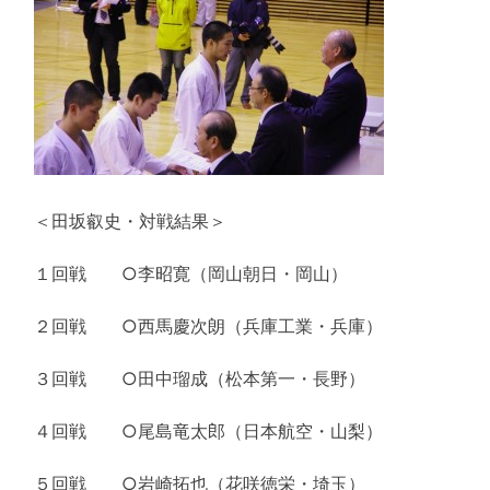
＜田坂叡史・対戦結果＞
１回戦 ○李昭寛（岡山朝日・岡山）
２回戦 ○西馬慶次朗（兵庫工業・兵庫）
３回戦 ○田中瑠成（松本第一・長野）
４回戦 ○尾島竜太郎（日本航空・山梨）
５回戦 ○岩崎拓也（花咲徳栄・埼玉）