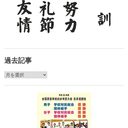
過去記事
過
去
記
事