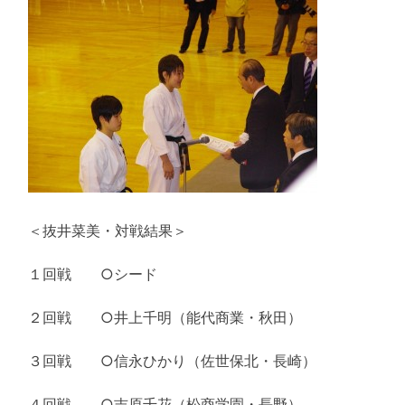
＜抜井菜美・対戦結果＞
１回戦 ○シード
２回戦 ○井上千明（能代商業・秋田）
３回戦 ○信永ひかり（佐世保北・長崎）
４回戦 ○吉原千花（松商学園・長野）