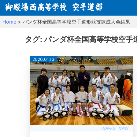
Skip
to
content
Home
>
パンダ杯全国高等学校空手道形競技錬成大会結果
タグ:
パンダ杯全国高等学校空手
2026.01.13
お知らせ
写真館