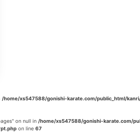
n
/home/xs547588/gonishi-karate.com/public_html/kanri
ages" on null in
/home/xs547588/gonishi-karate.com/pub
rpt.php
on line
67