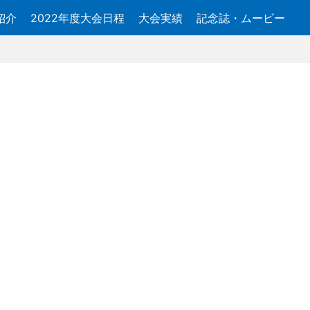
紹介
2022年度大会日程
大会実績
記念誌・ムービー