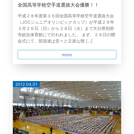
全国高等学校空手道選抜大会優勝！！
平成２８年度第３６回全国高等学校空手道選抜大会
（JOCジュニアオリンピックカップ）が平成２９年
３月２６日（日）から２８日（火）まで大分県別府
市総合体育館にて行われました。 まず、２６日の開
会式にて、部員達は堂々と立派な態 […]
more
2012.04.01