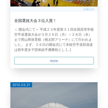
お知らせ
全国選抜大会３位入賞！
＜ 開会式にて＞ 平成２３年度第３１回全国高等学校
空手道選抜大会が３月２６日（月）～２８日（水）
まで岡山県体育館（桃太郎アリーナ）にて行われま
した。 まず、２６日の開会式にて本校空手道部員達
は前年度女子団体組手優勝校とし […]
more
2010.03.21