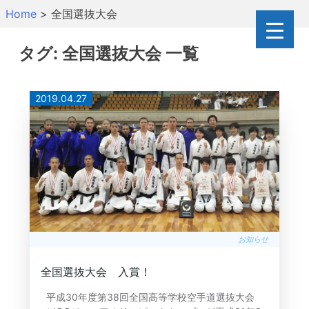
Skip
Home
>
全国選抜大会
to
content
タグ:
全国選抜大会
一覧
2019.04.27
お知らせ
全国選抜大会 入賞！
平成30年度第38回全国高等学校空手道選抜大会