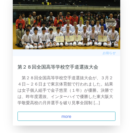
お知らせ
第２８回全国高等学校空手道選抜大会
第２８回全国高等学校空手道選抜大会が、３月２
４日～２６日まで東京体育館で行われました。結果
は女子個人組手で金子悠里（１年）が優勝。決勝で
は、昨年度選抜、インターハイで優勝した東大阪大
学敬愛高校の月井選手を破り見事全国制 […]
more