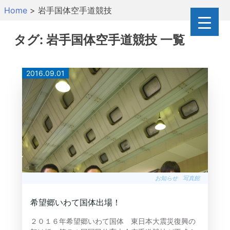
Skip
Home
>
岩手国体空手道競技
to
content
タグ:
岩手国体空手道競技
一覧
2016.09.01
お知らせ
写真館
希望郷いわて国体出場！
２０１６年希望郷いわて国体 東日本大震災復興の