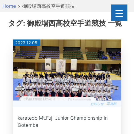
Skip
Home
>
御殿場西高校空手道競技
to
content
タグ:
御殿場西高校空手道競技
一覧
2023.12.05
お知らせ
写真館
karatedo Mt.Fuji Junior Championship in
Gotemba