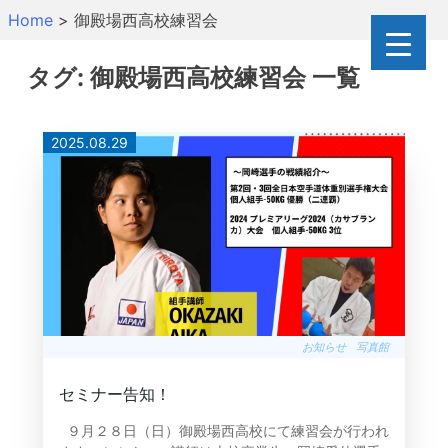
Skip
Home
>
御殿場西高校練習会
to
content
タグ:
御殿場西高校練習会
一覧
2025.08.29
お知らせ
写真館
セミナー告知！
９月２８日（日）御殿場西高校にて練習会が行われ