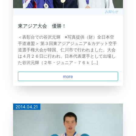
お知らせ
東アジア大会 優勝！
＜表彰台での谷沢元輝 ※写真提供（財）全日本空
手道連盟＞ 第３回東アジアジュニア＆カデット空手
道選手権大会が韓国、仁川市で行われました。大会
は４月２６日に行われ、日本代表選手として出場し
た谷沢元輝（２年・ジュニア－７６ｋ […]
more
2014.04.21