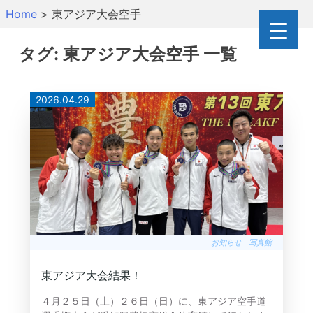
Skip
Home
>
東アジア大会空手
to
content
タグ:
東アジア大会空手
一覧
2026.04.29
お知らせ
写真館
東アジア大会結果！
４月２５日（土）２６日（日）に、東アジア空手道