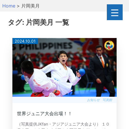
Skip
Home
>
片岡美月
to
content
タグ:
片岡美月
一覧
2024.10.01
お知らせ
写真館
世界ジュニア大会出場！！
（写真提供JKfan・アジアジュニア大会より） １０