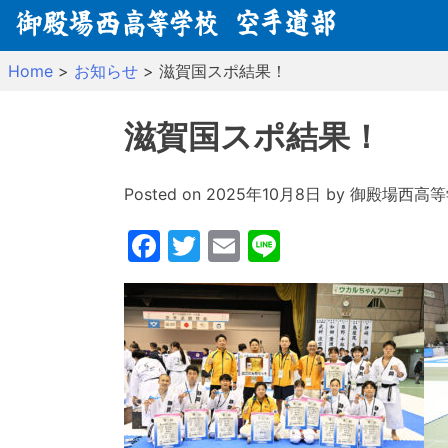
Skip
to
content
Home
>
お知らせ
>
滋賀国スポ結果！
滋賀国スポ結果！
Posted on
2025年10月8日
by
御殿場西高等
Facebook
Twitter
Email
Line