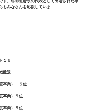
です。各都道府県の代表として出場された卒
らもみなさんを応援していま
す。
ト１６
戦敗退
度卒業） ５位
度卒業）５位
度卒業）５位