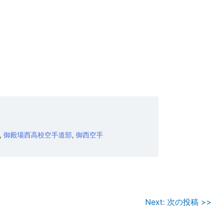
,
御殿場西高校空手道部
,
御西空手
Next: 次の投稿 >>