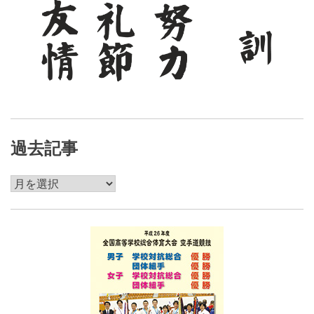
過去記事
過
去
記
事