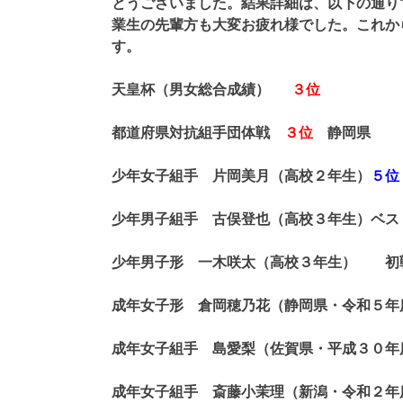
とうございました。結果詳細は、以下の通り
業生の先輩方も大変お疲れ様でした。これか
天皇杯（男女総合成績）
３位
都道府県対抗組手団体戦
３位
静岡県
少年女子組手 片岡美月（高校２年生）
５位
少年男子組手 古俣登也（高校３年生）ベス
少年男子形 一木咲太（高校３年生） 初
成年女子形 倉岡穂乃花（静岡県・令和５年
成年女子組手 島愛梨（佐賀県・平成３０年
成年女子組手 斎藤小茉理（新潟・令和２年