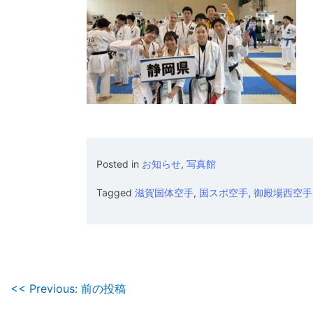
Posted in
お知らせ
,
写真館
Tagged
滋賀国体空手
,
国スポ空手
,
御殿場西空手
投
<< Previous: 前の投稿