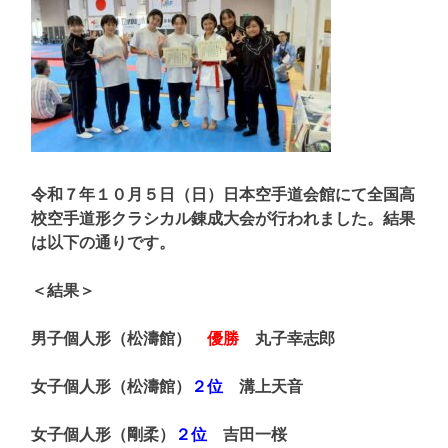
令和７年１０月５日（日）日本空手道会館にて全国高
校空手道形クラシカル錬成大会が行われました。結果
は以下の通りです。
＜結果＞
男子個人形（松濤館）
優勝
丸子幸志郎
女子個人形（松濤館）
２位
溝上天音
女子個人形（剛柔）
２位
吉田一桜