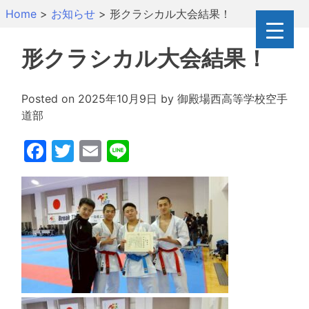
Skip
Home
>
お知らせ
>
形クラシカル大会結果！
to
content
形クラシカル大会結果！
Posted on
2025年10月9日
by
御殿場西高等学校空手
道部
Facebook
Twitter
Email
Line