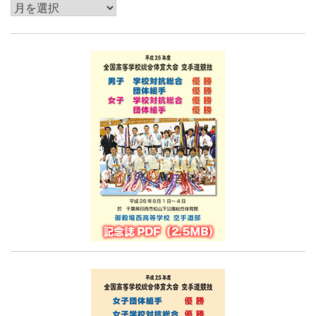
過
去
記
事