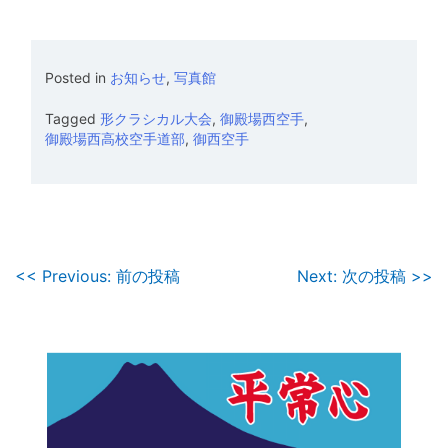
Posted in
お知らせ
,
写真館
Tagged
形クラシカル大会
,
御殿場西空手
,
御殿場西高校空手道部
,
御西空手
投
<< Previous: 前の投稿
Next: 次の投稿 >>
稿
ナ
ビ
ゲ