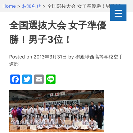
Skip
Home
>
お知らせ
>
全国選抜大会 女子準優勝！男子3位！
to
content
全国選抜大会 女子準優
勝！男子3位！
Posted on
2013年3月31日
by
御殿場西高等学校空手
道部
Facebook
Twitter
Email
Line