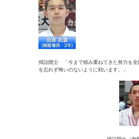
掃詰開士 「今まで積み重ねてきた努力を全
を忘れず悔いのないように戦います。」