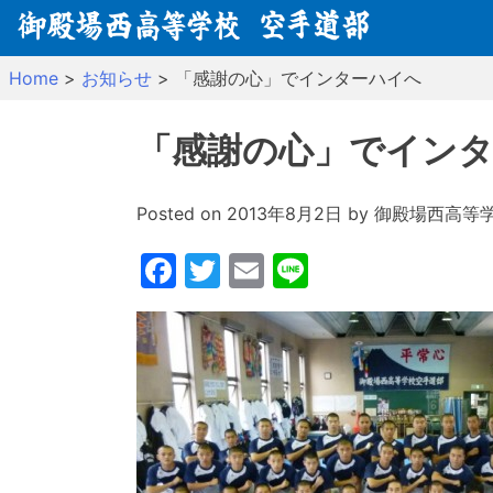
Skip
to
content
Home
>
お知らせ
>
「感謝の心」でインターハイへ
「感謝の心」でイン
Posted on
2013年8月2日
by
御殿場西高等
Facebook
Twitter
Email
Line