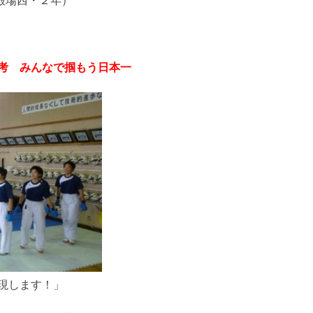
殿場西・２年）
考 みんなで掴もう日本一
現します！」