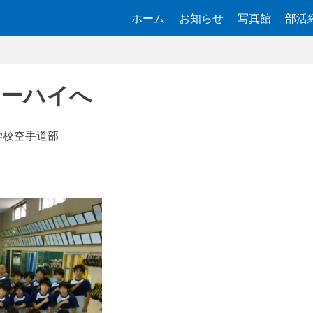
ホーム
お知らせ
写真館
部活
ターハイへ
学校空手道部