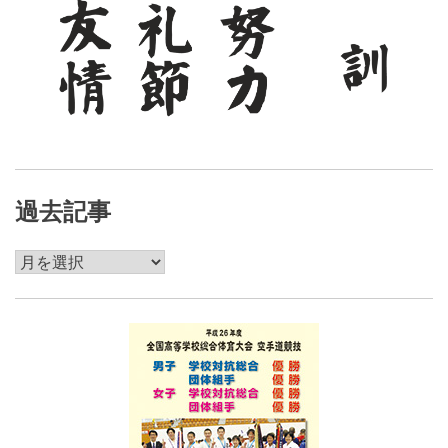
過去記事
過
去
記
事